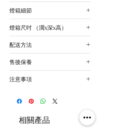
3 面光源
燈箱細節
頂板：冰藍+白
背板：白
12v LED燈
底板：白
燈箱尺吋 （濶x深x高）
前雕刻＋背及底版噴繪
3mm亞克力膠板
內尺吋
65x35x40cm
配送方法
外尺吋
66.6x38X44.6cm
付款後約4-6週後發貨
售後保養
快遞到付直送府上
14天組件損壞包換(不包人為損毀)
注意事項
火牛燈板一年免費保用
本產品不包括圖中玩具
相關產品