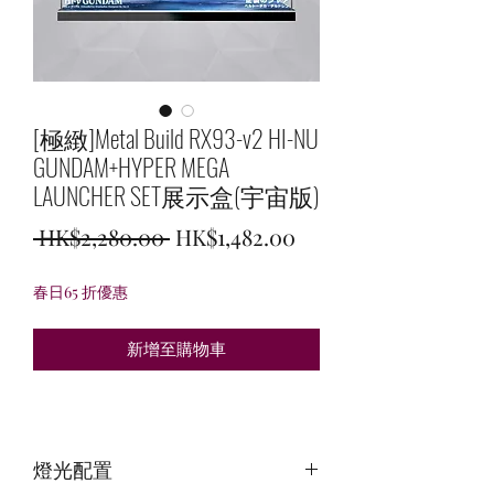
[極緻]Metal Build RX93-v2 HI-NU
GUNDAM+HYPER MEGA
LAUNCHER SET展示盒(宇宙版)
一
促
 HK$2,280.00 
HK$1,482.00
般
銷
春日65 折優惠
價
價
格
格
新增至購物車
燈光配置