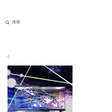
UnboxMytoys
Your favorite toys deserve better!