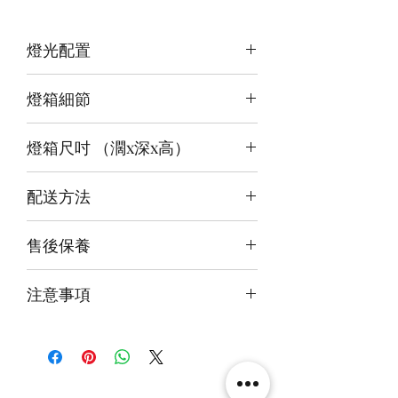
燈光配置
3 面光源
燈箱細節
頂板：冰藍+白/紫紅+白
背板：暖白白
12v LED燈
底板：暖白白
燈箱尺吋 （濶x深x高）
前雕刻＋背及底版噴繪
3mm亞克力膠板
內尺吋
89x28x40cm
配送方法
外尺吋
【極緻】89.6x31X44.6cm
付款後約4-6週後發貨
售後保養
14天組件損壞包換(不包人為損毀)
注意事項
火牛燈板一年免費保用
本產品不包括圖中玩具