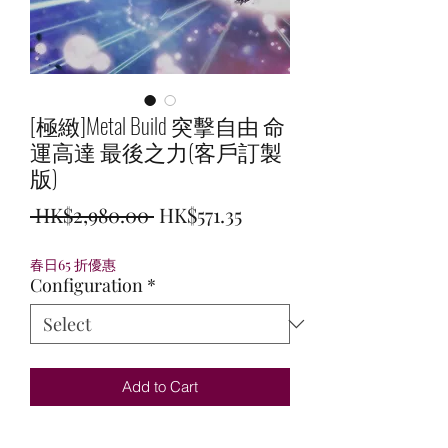
[極緻]Metal Build 突擊自由 命
運高達 最後之力(客戶訂製
版)
Regular
Sale
 HK$2,980.00 
HK$571.35
Price
Price
春日65 折優惠
Configuration
*
Add to Cart