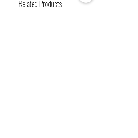
Related Products
[解放玩具] Union Creative 數碼
[解放玩具] Good Smile F
暴龍 戰鬥暴龍獸 雕像 高透主題
惡魔高校 D×D 姬島朱乃
展示盒
2nd 手辨 高透主題展示
Regular Price
Sale Price
Regular Price
HK$2,260.00
HK$1,469.00
HK$759.00
春日65 折優惠
春日65 折優惠