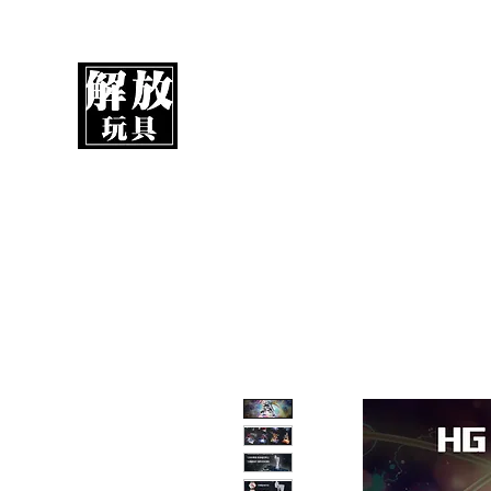
UnboxMytoys
Your favorite toys deserve better!