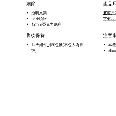
細節
產品
透明支架
底座尺
底座噴繪
支架尺
12mm亞克力底座
售後保養
注意
14天組件損壞包換(不包人為損
本產
毀)
產品