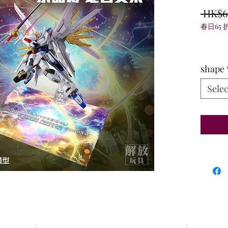
 HK$6
春日65 
shape
Selec