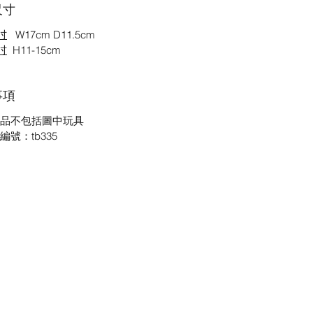
尺寸
吋
W17cm D11.5cm
吋
H11-15cm
事項
品不包括圖中玩具
編號：tb335