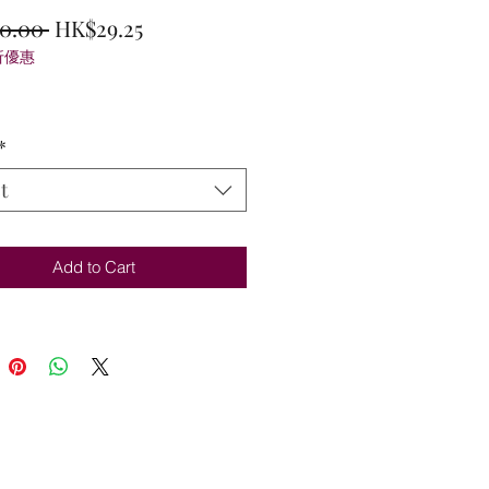
Regular
Sale
0.00 
HK$29.25
折優惠
Price
Price
*
t
Add to Cart