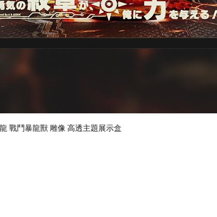
Quick View
 數碼暴龍 戰鬥暴龍獸 雕像 高透主題展示盒
©2019 by Ultimate Display Design Limited