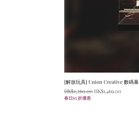
[解放玩具] Union Creative
Regular Price
Sale Price
HK$2,260.00
HK$1,469.00
春日65 折優惠