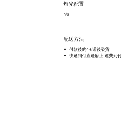
燈光配置
n/a
配送方法
付款後約4-6週後發貨
快遞到付直送府上 運費到付