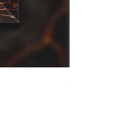
[解放玩具] Good Smile F
Regular Price
Sale Price
HK$759.00
HK$493.35
春日65 折優惠