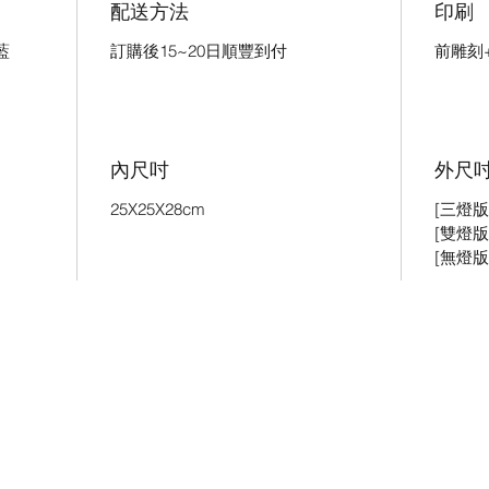
配送方法
印刷
藍
訂購後15~20日順豐到付
前雕刻
內尺吋
外尺
25X25X28cm
[三燈版]
[雙燈版]
[無燈版]