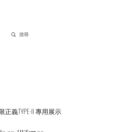
Gundam Series
Customization
Members
無限正義TYPE-II 專用展示
Regular
Sale
80.00 
HK$377.00