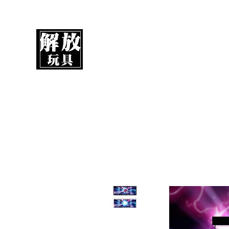
UnboxMytoys
Your favorite toys deserve better!