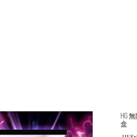
Home
shop
HG 
盒
 HK$5