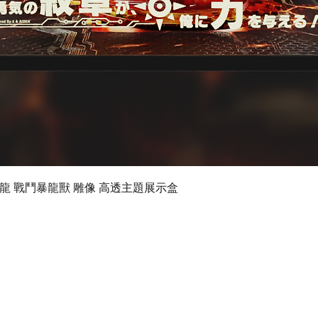
Quick View
 數碼暴龍 戰鬥暴龍獸 雕像 高透主題展示盒
©2019 by Ultimate Display Design Limited