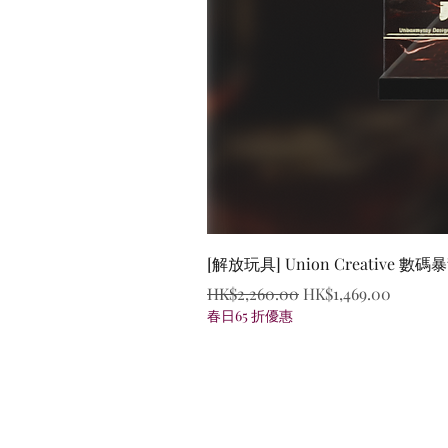
[解放玩具] Union Creative
Regular Price
Sale Price
HK$2,260.00
HK$1,469.00
春日65 折優惠