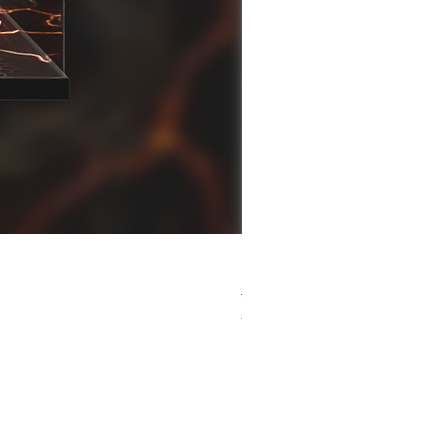
[解放玩具] Good Smile F
Regular Price
Sale Price
HK$759.00
HK$493.35
春日65 折優惠