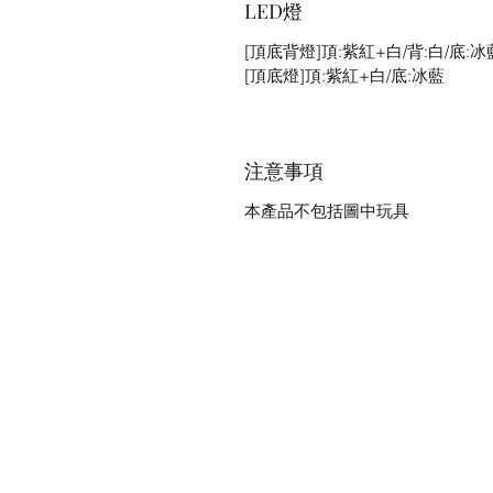
LED燈
[頂底背燈]頂:紫紅+白/背:白/底:冰
[頂底燈]頂:紫紅+白/底:冰藍
注意事項
本產品不包括圖中玩具