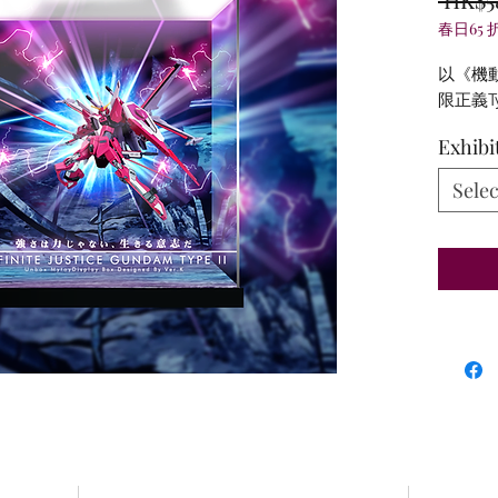
春日65 
以《機動
限正義T
Exhibi
Selec