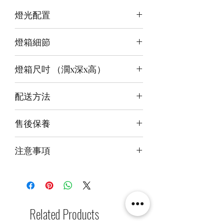
燈光配置
3 面光源
燈箱細節
頂板：暖白+白
背板：暖白
12v LED燈
底板：紅
燈箱尺吋 （濶x深x高）
前雕刻＋背及底版噴繪
3mm亞克力膠板
內尺吋
31x25x55cm
配送方法
外尺吋
【極緻】32.6x28X59.6cm
付款後約4-6週後發貨
售後保養
快遞到付直送府上 或 自提樂物流中
心取貨@銅鑼灣地帶2/F 286號鋪
14天組件損壞包換(不包人為損毀)
注意事項
火牛燈板一年免費保用
本產品不包括圖中玩具
Related Products