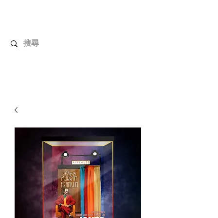
UnboxMytoys
Your favorite toys deserve better!