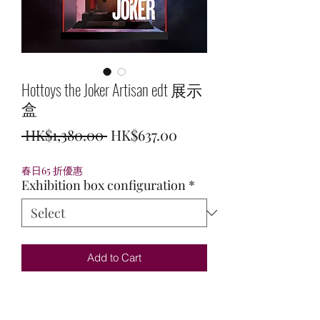
Hottoys the Joker Artisan edt 展示
盒
Regular
Sale
 HK$1,380.00 
HK$637.00
Price
Price
春日65 折優惠
Exhibition box configuration
*
Add to Cart