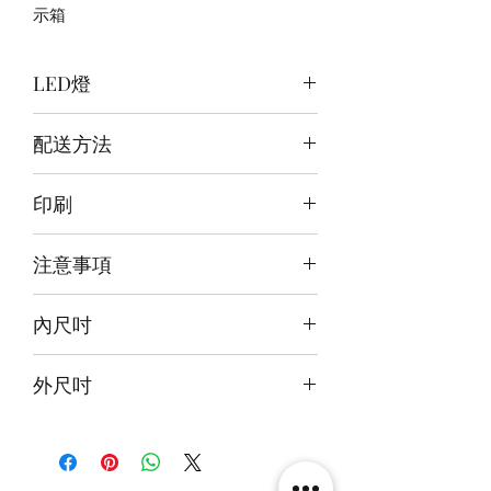
示箱
LED燈
[頂底背燈]頂:紫紅+白/背:白/底:冰藍
配送方法
[頂底燈]頂:紫紅+白/底:冰藍
訂購後15~20日順豐到付
印刷
前雕刻+背+底噴繪
注意事項
本產品不包括圖中玩具
內尺吋
25X25X28cm
外尺吋
[三燈版]26.6x28x32.6cm
[雙燈版]26.6x26.6x32.6cm
[無燈版]26.6x26.6x28.6cm