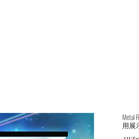
Home
shop
Meta
用展
 HK$5