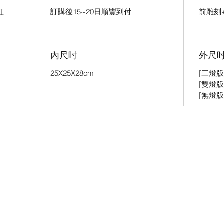
訂購後15~20日順豐到付
前雕刻
紅
內尺吋
外尺
25X25X28cm
[三燈版]
[雙燈版]
[無燈版]