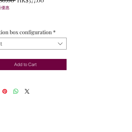
折優惠
Price
Price
tion box configuration
*
t
Add to Cart