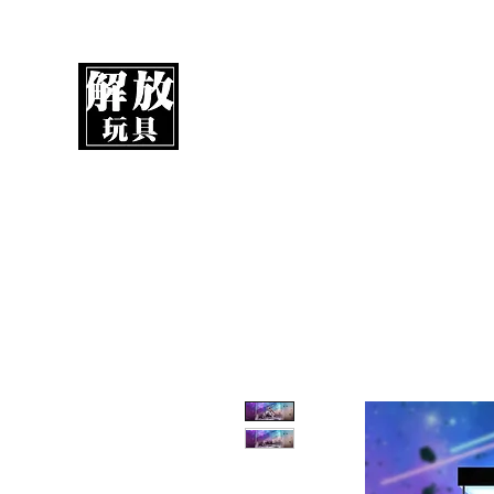
UnboxMytoys
Your favorite toys deserve better!