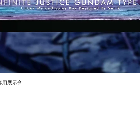
Quick View
I 專用展示盒
©2019 by Ultimate Display Design Limited