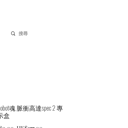
Gundam Series
Customization
Members
l Robot魂 脈衝高達spec 2 專
示盒
Regular
Sale
80.00 
HK$377.00