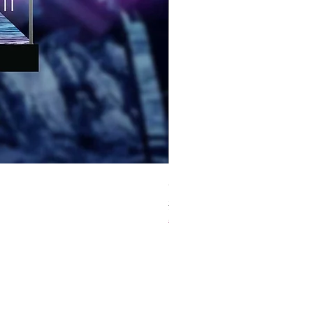
Gundam GUNDAM RG RX-78-2 
Regular Price
Sale Price
HK$199.00
HK$129.35
春日65 折優惠