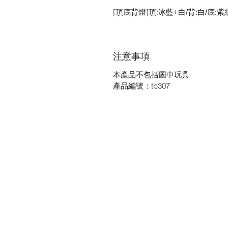
[頂底背燈]頂:冰藍
+白/背:白/底:紫
注意事項
本產品不包括圖中玩具
產品編號：tb307