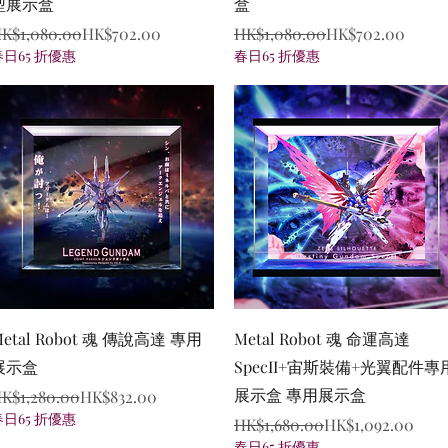
型展示盒
盒
egular Price
ale Price
Regular Price
Sale Price
K$1,080.00
HK$702.00
HK$1,080.00
HK$702.00
春日65 折優惠
春日65 折優惠
Quick View
Quick View
etal Robot 魂 傳說高達 專用
Metal Robot 魂 命運高達
展示盒
SpecII+宙斯裝備+光翼配件專
展示盒 專用展示盒
egular Price
ale Price
K$1,280.00
HK$832.00
春日65 折優惠
Regular Price
Sale Price
HK$1,680.00
HK$1,092.00
春日65 折優惠