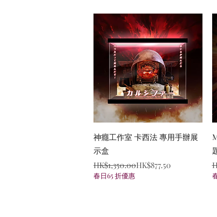
Quick View
神癮工作室 卡西法 專用手辦展
M
示盒
Regular Price
Sale Price
R
S
HK$1,350.00
HK$877.50
H
春日65 折優惠