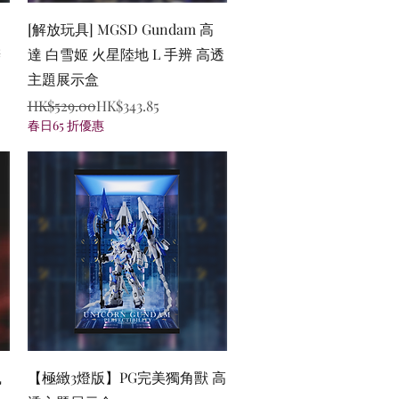
Quick View
[解放玩具] MGSD Gundam 高
辦
達 白雪姬 火星陸地 L 手辨 高透
主題展示盒
Regular Price
Sale Price
HK$529.00
HK$343.85
春日65 折優惠
Quick View
鳳
【極緻3燈版】PG完美獨角獸 高