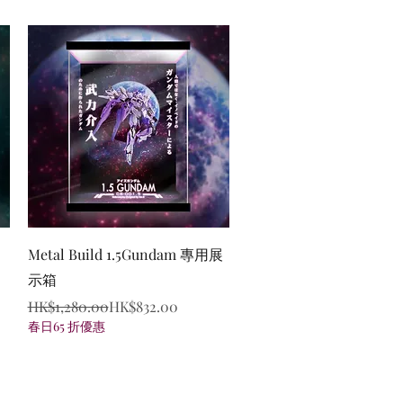
Quick View
Metal Build 1.5Gundam 專用展
示箱
Regular Price
Sale Price
HK$1,280.00
HK$832.00
春日65 折優惠