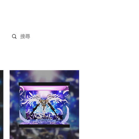
Gundam Series
Customization
Members