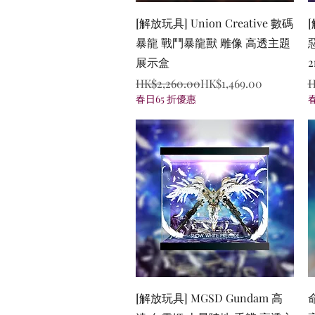
Quick View
[解放玩具] Union Creative 數碼
[
暴龍 戰鬥暴龍獸 雕像 高透主題
展示盒
Regular Price
Sale Price
R
S
HK$2,260.00
HK$1,469.00
H
春日65 折優惠
Quick View
[解放玩具] MGSD Gundam 高