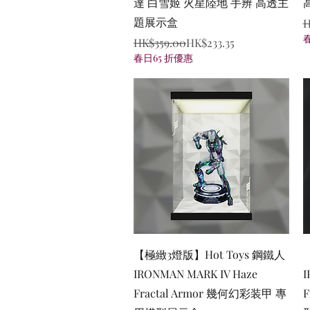
達 白雪姬 火星陸地 手辨 高透主
題展示盒
R
S
H
Regular Price
Sale Price
HK$359.00
HK$233.35
春日65 折優惠
Quick View
【極緻3燈版】Hot Toys 鋼鐵人
IRONMAN MARK IV Haze
I
Fractal Armor 幾何幻彩装甲 專
F