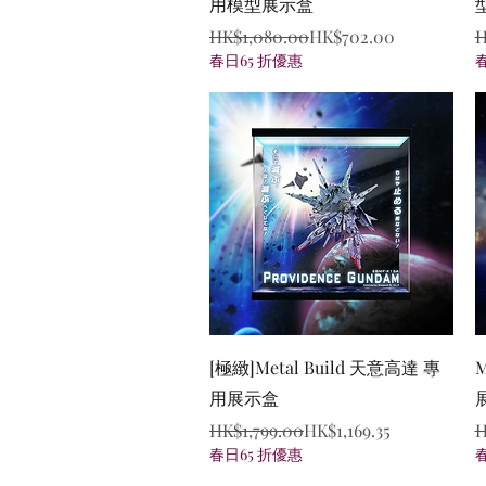
用模型展示盒
Regular Price
Sale Price
R
S
HK$1,080.00
HK$702.00
H
春日65 折優惠
Quick View
[極緻]Metal Build 天意高達 專
M
用展示盒
Regular Price
Sale Price
R
S
HK$1,799.00
HK$1,169.35
H
春日65 折優惠