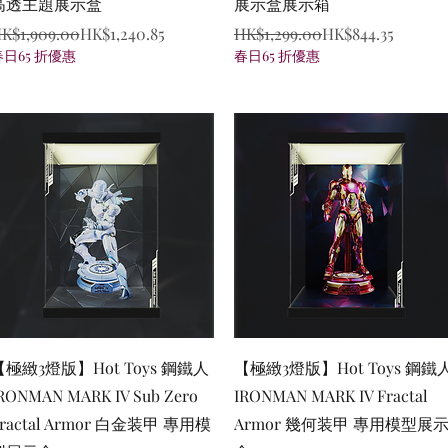
高透主題展示盒
展示盒展示箱
egular Price
ale Price
Regular Price
Sale Price
K$1,909.00
HK$1,240.85
HK$1,299.00
HK$844.35
春日65 折優惠
春日65 折優惠
Quick View
Quick View
【極緻3燈版】Hot Toys 鋼鐵人
【極緻3燈版】Hot Toys 鋼鐵
RONMAN MARK IV Sub Zero
IRONMAN MARK IV Fractal
ractal Armor 白金装甲 專用模
Armor 幾何装甲 專用模型展