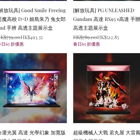
Quick View
Quick View
解放玩具] Good Smile Freeing
[解放玩具] PG UNLEASHED
惡魔高校 D×D 姬島朱乃 兔女郎
Gundam 高達 RX93 ν高達 手
2nd 手辨 高透主題展示盒
高透主題展示盒
egular Price
ale Price
Regular Price
Sale Price
K$759.00
HK$493.35
HK$789.00
HK$512.85
春日65 折優惠
春日65 折優惠
Quick View
Quick View
命運光翼 高達 光學幻象 加寬版
超級機械人大戰 若丸屋 大雷