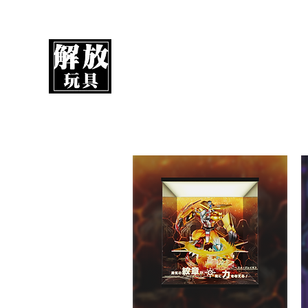
UnboxMytoys
Your favorite toys deserve better!