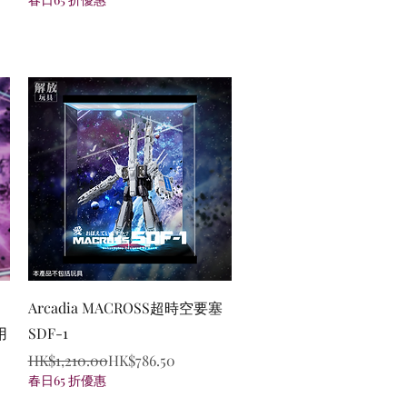
Quick View
Arcadia MACROSS超時空要塞
用
SDF-1
Regular Price
Sale Price
HK$1,210.00
HK$786.50
春日65 折優惠