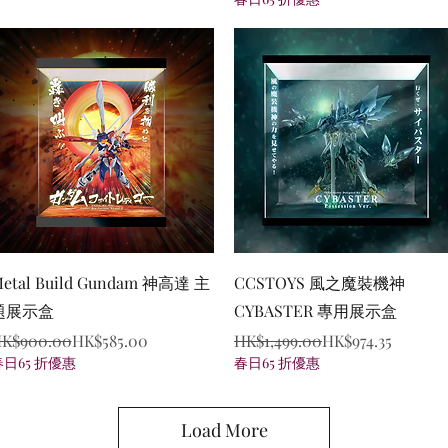
Quick View
Quick View
etal Build Gundam 神高達 主
CCSTOYS 風之魔裝機神
題展示盒
CYBASTER 專用展示盒
egular Price
ale Price
Regular Price
Sale Price
K$900.00
HK$585.00
HK$1,499.00
HK$974.35
春日65 折優惠
春日65 折優惠
Load More