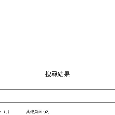
主頁
商店
搜尋結果
（5）
其他頁面 (18)