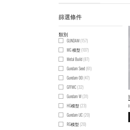
篩選條件
類別
GUNDAM
(
157
)
MG 模型
(
107
)
Metal Build
(
87
)
Gundam Seed
(
61
)
Gundam 00
(
47
)
GFFMC
(
32
)
Gundam W
(
31
)
HG模型
(
23
)
Gundam UC
(
20
)
RG模型
(
20
)