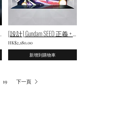
ERO EW 月夜版 XL 展示箱
[設計] Gundam SEED 正義 + 流星號 (GK)專用展示箱
HK$2,180.00
新增到購物車
19
下一頁