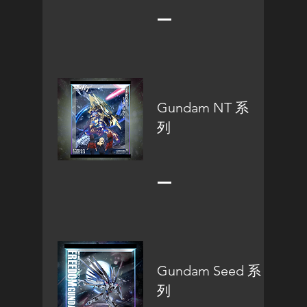
Gundam NT 系
列
Gundam Seed 系
列