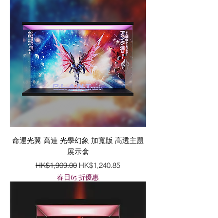
命運光翼 高達 光學幻象 加寬版 高透主題
展示盒
一般價格
促銷價格
HK$1,909.00
HK$1,240.85
春日65 折優惠