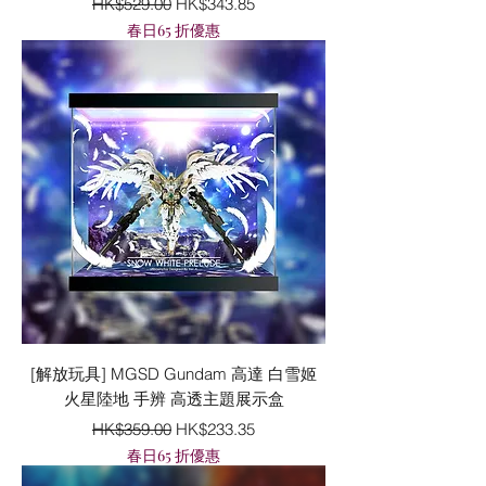
HK$529.00
HK$343.85
春日65 折優惠
[解放玩具] MGSD Gundam 高達 白雪姬
火星陸地 手辨 高透主題展示盒
一般價格
促銷價格
HK$359.00
HK$233.35
春日65 折優惠