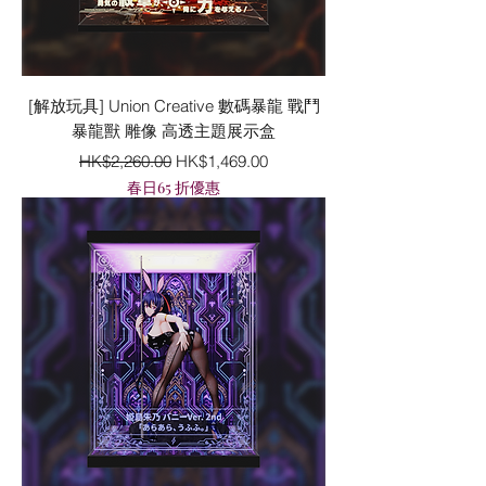
[解放玩具] Union Creative 數碼暴龍 戰鬥
暴龍獸 雕像 高透主題展示盒
一般價格
促銷價格
HK$2,260.00
HK$1,469.00
春日65 折優惠