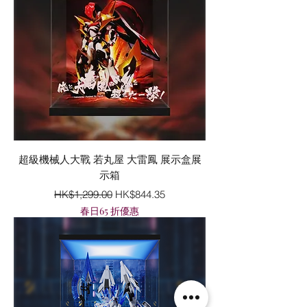
超級機械人大戰 若丸屋 大雷鳳 展示盒展
示箱
一般價格
促銷價格
HK$1,299.00
HK$844.35
春日65 折優惠