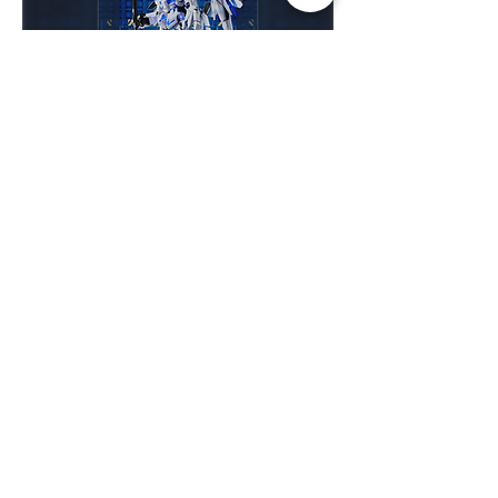
【極緻3燈版】PG完美獨角獸 高透主題展
示盒
一般價格
促銷價格
HK$3,190.00
HK$2,073.50
春日65 折優惠