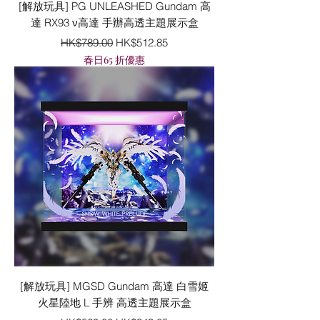
[解放玩具] PG UNLEASHED Gundam 高
達 RX93 ν高達 手辦高透主題展示盒
一般價格
促銷價格
HK$789.00
HK$512.85
春日65 折優惠
[解放玩具] MGSD Gundam 高達 白雪姬
火星陸地 L 手辨 高透主題展示盒
一般價格
促銷價格