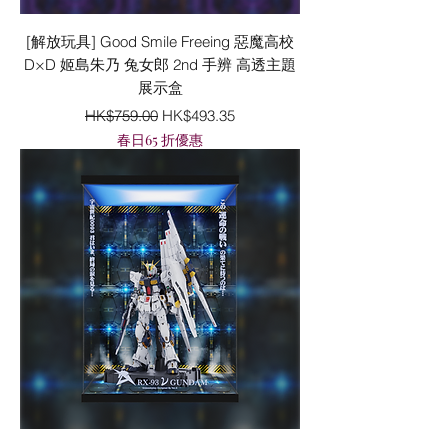
[解放玩具] Good Smile Freeing 惡魔高校
D×D 姬島朱乃 兔女郎 2nd 手辨 高透主題
展示盒
一般價格
促銷價格
HK$759.00
HK$493.35
春日65 折優惠