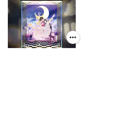
美少女戰士舞會版燈箱
一般價格
促銷價格
HK$880.00
HK$572.00
春日65 折優惠