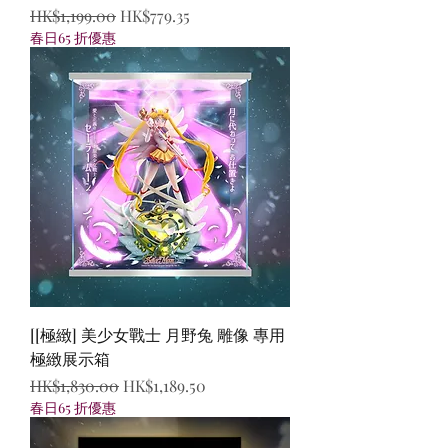
一般價格
促銷價格
HK$1,199.00
HK$779.35
春日65 折優惠
[[極緻] 美少女戰士 月野兔 雕像 專用
極緻展示箱
一般價格
促銷價格
HK$1,830.00
HK$1,189.50
春日65 折優惠