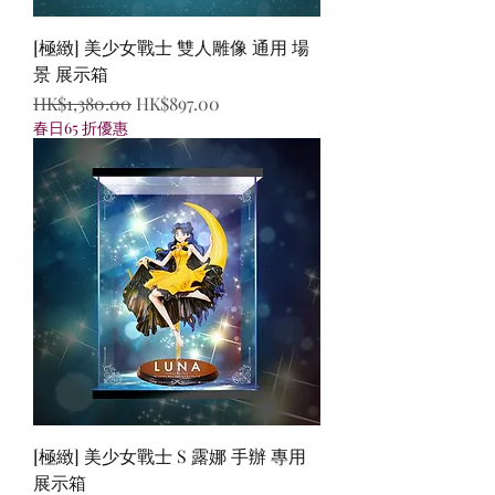
[極緻] 美少女戰士 雙人雕像 通用 場
景 展示箱
一般價格
促銷價格
HK$1,380.00
HK$897.00
春日65 折優惠
[極緻] 美少女戰士 S 露娜 手辦 專用
展示箱