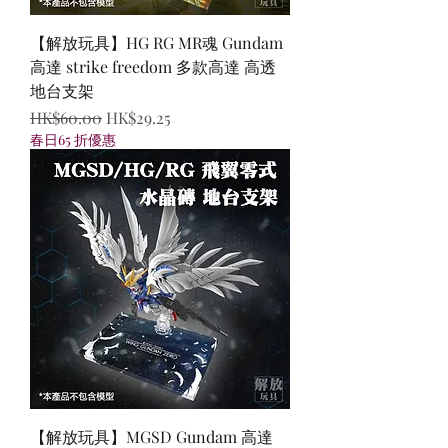
【解放玩具】HG RG MR魂 Gundam
高達 strike freedom 多款高達 高透
地台支架
一般價格
促銷價格
HK$60.00
HK$29.25
春日65 折優惠
【解放玩具】MGSD Gundam 高達