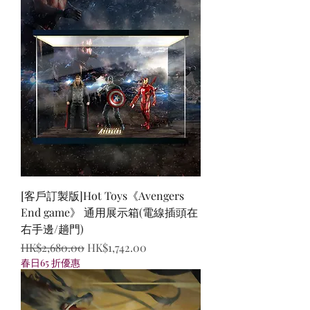
[客戶訂製版]Hot Toys《Avengers
End game》 通用展示箱(電線插頭在
右手邊/趟門)
一般價格
促銷價格
HK$2,680.00
HK$1,742.00
春日65 折優惠