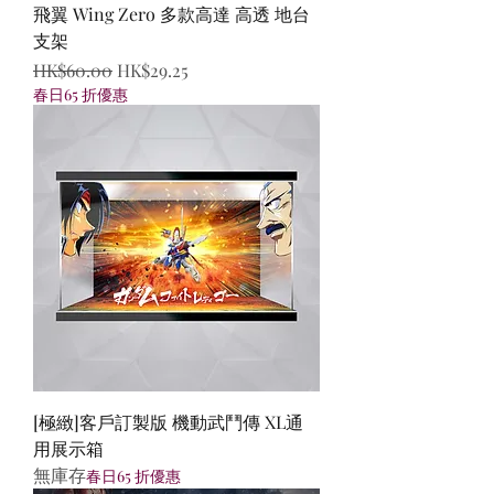
飛翼 Wing Zero 多款高達 高透 地台
支架
一般價格
促銷價格
HK$60.00
HK$29.25
春日65 折優惠
[極緻]客戶訂製版 機動武鬥傳 XL通
用展示箱
無庫存
春日65 折優惠