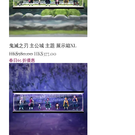
鬼滅之刃 主公城 主題 展示箱XL
一般價格
促銷價格
HK$580.00
HK$377.00
春日65 折優惠