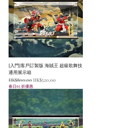
[入門]客戶訂製版 海賊王 超級歌舞技
通用展示箱
一般價格
促銷價格
HK$800.00
HK$520.00
春日65 折優惠