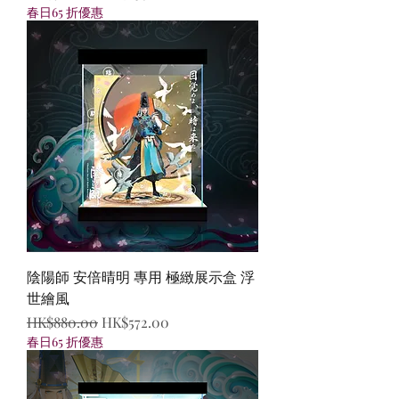
春日65 折優惠
陰陽師 安倍晴明 專用 極緻展示盒 浮
世繪風
一般價格
促銷價格
HK$880.00
HK$572.00
春日65 折優惠