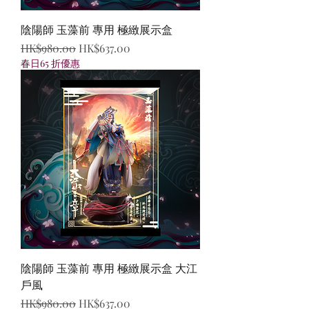
陰陽師 玉藻前 專用 極緻展示盒
一般價格
促銷價格
HK$980.00
HK$637.00
春日65 折優惠
陰陽師 玉藻前 專用 極緻展示盒 大江
戶風
一般價格
促銷價格
HK$980.00
HK$637.00