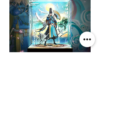
陰陽師 安倍晴明 專用 極緻展示盒 水
墨風
一般價格
促銷價格
HK$880.00
HK$572.00
春日65 折優惠