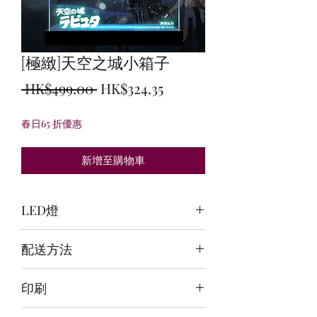
[極緻]天空之城小箱子
一
促
 HK$499.00 
HK$324.35
般
銷
春日65 折優惠
價
價
格
格
新增至購物車
LED燈
頂:冰藍+白/背:白/底:白
配送方法
訂購後30~40日郵寄到府
印刷
前雕刻+背+底噴繪