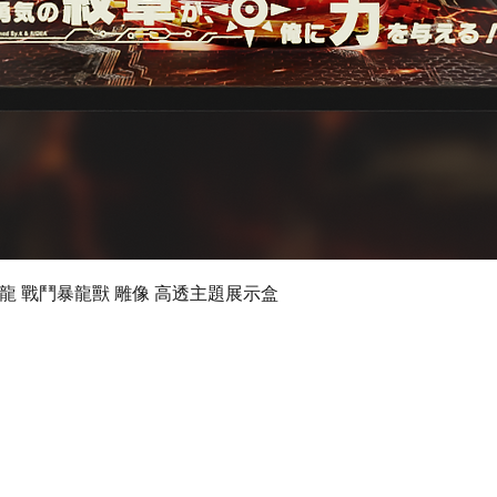
快速瀏覽
 數碼暴龍 戰鬥暴龍獸 雕像 高透主題展示盒
©2024 by Ultimate Display Design Limited