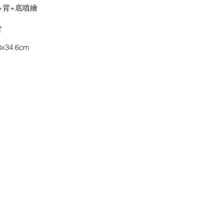
+背+底噴繪
吋
8x34.6cm