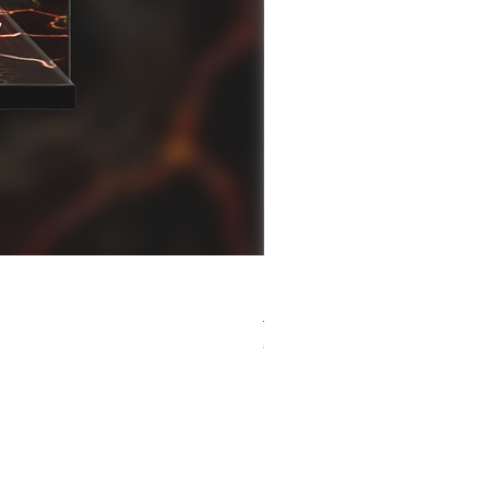
[解放玩具] Good Smile F
一般價格
促銷價格
HK$759.00
HK$493.35
春日65 折優惠