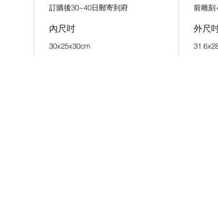
訂購後30~40日郵寄到府
前雕刻
內尺吋
外尺
30x25x30cm
31.6x2