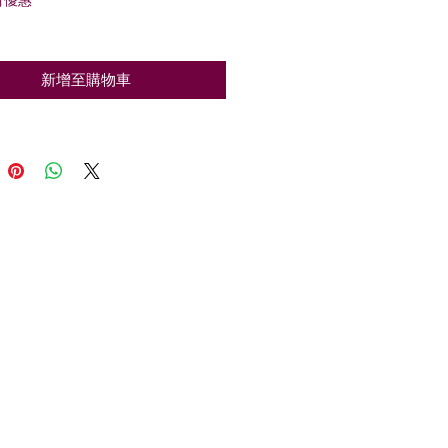
般
銷
價
價
格
格
新增至購物車