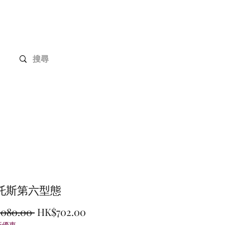
Gundam 高達系列
客戶定制
聯絡我們
托斯第六型態
一
促
,080.00 
HK$702.00
折優惠