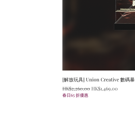
[解放玩具] Union Creative
一般價格
促銷價格
HK$2,260.00
HK$1,469.00
春日65 折優惠