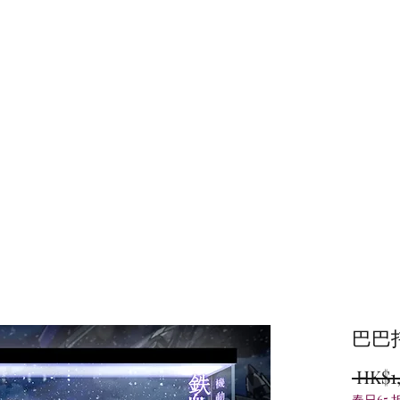
主頁
商店
巴巴
 HK$1
春日65 