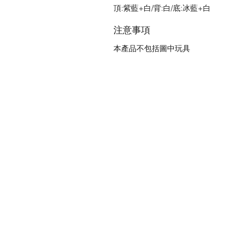
頂:紫藍+白/背:白/底:冰藍+白
注意事項
本產品不包括圖中玩具