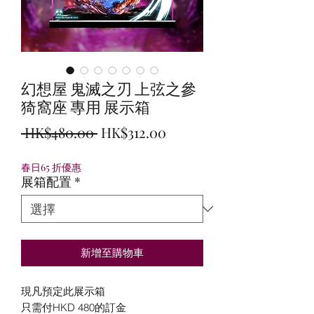
幻想屋 鬼滅之刃 上弦之參
猗窩座 專用 展示箱
一
促
 HK$480.00 
HK$312.00
般
銷
春日65 折優惠
價
價
展箱配置
*
格
格
新增至購物車
現凡預定此展示箱
只需付HKD 480的訂金