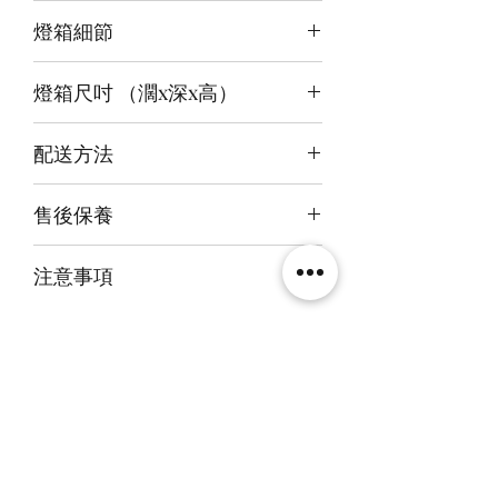
3 面光源
燈箱細節
頂板：冰藍+白
背板：暖白
12v LED燈
底板：紫紅白
燈箱尺吋 （濶x深x高）
前雕刻＋前、背及底版噴繪
3mm亞克力膠板
內尺吋
35x41x35cm
配送方法
外尺吋
【極緻】36.6x44x39.6cm/
付款後約4-6週後發貨
【進階】36.6x44x37.6cm/
售後保養
快遞到付直送府上 或 自提樂物流中
【設計】36.6x42.6x36.6cm
心取貨@銅鑼灣地帶2/F 286號鋪
14天組件損壞包換(不包人為損毀)
注意事項
火牛燈板一年免費保用
本產品不包括圖中玩具
相關產品