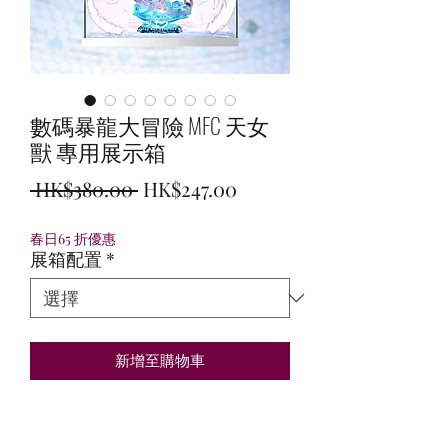
數碼暴龍大冒險 MFC 天女
獸 專用展示箱
一
促
 HK$380.00 
HK$247.00
般
銷
春日65 折優惠
價
價
展箱配置
*
格
格
新增至購物車