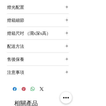
燈光配置
3 面光源
燈箱細節
頂板：紫紅白+白
背板：白
12v LED燈
底板：冰藍白
燈箱尺吋 （濶x深x高）
前雕刻＋背及底版噴繪
3mm亞克力膠板
內尺吋
35x20x45cm
配送方法
外尺吋
【極緻】36.6x23X49.6cm/
付款後約4-6週後發貨
【進階】36.6x23x47.6cm/
售後保養
快遞到付直送府上 或 自提樂物流中
【設計】36.6x21.6x45.6cm
心取貨@銅鑼灣地帶2/F 286號鋪
14天組件損壞包換(不包人為損毀)
注意事項
火牛燈板一年免費保用
本產品不包括圖中玩具
相關產品