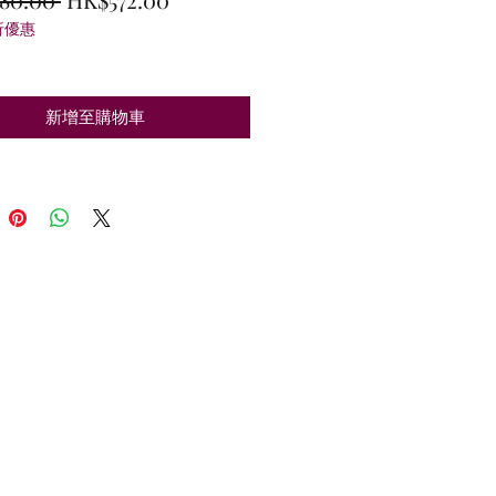
折優惠
般
銷
價
價
格
格
新增至購物車