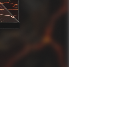
[解放玩具] Good Smile F
一般價格
促銷價格
HK$759.00
HK$493.35
春日65 折優惠