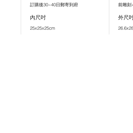
訂購後30~40日郵寄到府
前雕刻
內尺吋
外尺
25x25x25cm
26.6x2