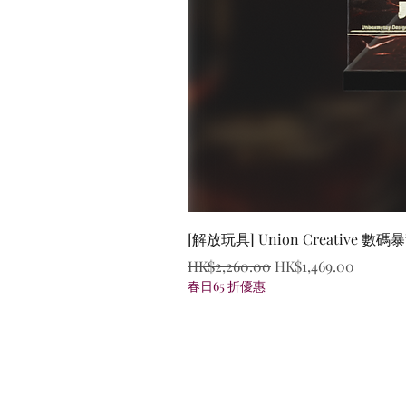
[解放玩具] Union Creative
一般價格
促銷價格
HK$2,260.00
HK$1,469.00
春日65 折優惠