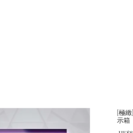
主頁
商店
[極
示箱
 HK$8