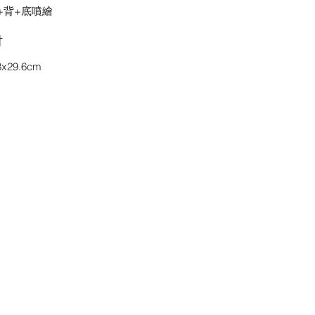
+背+底噴繪
吋
8x29.6cm