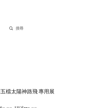
Gundam 高達系列
客戶定制
聯絡我們
緻]五檔太陽神路飛 專用展
一
促
80.00 
HK$572.00