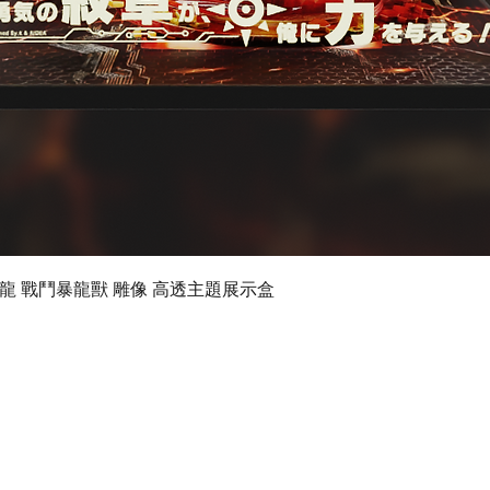
快速瀏覽
 數碼暴龍 戰鬥暴龍獸 雕像 高透主題展示盒
©2024 by Ultimate Display Design Limited