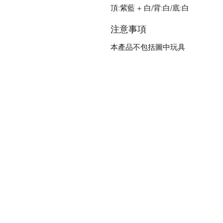
頂:紫藍 + 白/背:白/底:白
注意事項
本產品不包括圖中玩具