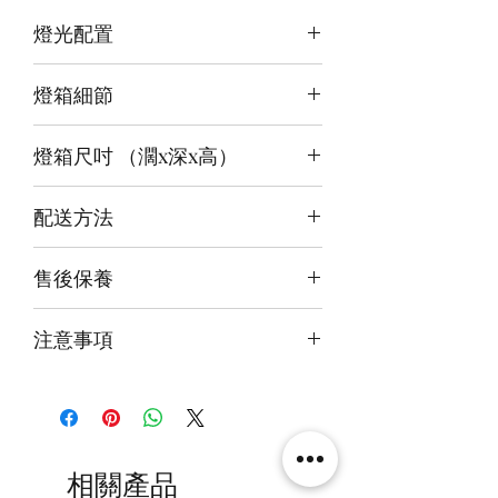
燈光配置
3 面光源
燈箱細節
頂板：淺綠 +白
背板：淺綠
12v LED燈
底板：綠
燈箱尺吋 （濶x深x高）
前雕刻＋背及底版噴繪
3mm亞克力膠板
內尺吋
43x36x33cm
配送方法
外尺吋
【極緻】44.6x39x37.6cm/
付款後約4-6週後發貨
【進階】44.6x39x35.6cm/
售後保養
快遞到付直送府上 或 自提樂物流中
【設計】44.6x37.6x34.6cm
心取貨@銅鑼灣地帶2/F 286號鋪
14天組件損壞包換(不包人為損毀)
注意事項
火牛燈板一年免費保用
本產品不包括圖中玩具
相關產品