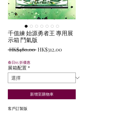
千值練 始源勇者王 專用展
示箱 鬥氣版
一
促
 HK$480.00 
HK$312.00
般
銷
春日65 折優惠
價
價
展箱配置
*
格
格
新增至購物車
客戶訂製版