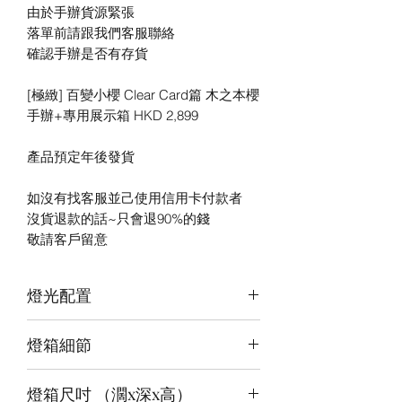
由於手辦貨源緊張
落單前請跟我們客服聯絡
確認手辦是否有存貨
[極緻] 百變小櫻 Clear Card篇 木之本櫻
手辦+專用展示箱 HKD 2,899
產品預定年後發貨
如沒有找客服並己使用信用卡付款者
沒貨退款的話~只會退90%的錢
敬請客戶留意
燈光配置
3 面光源
燈箱細節
頂板：水紅白+白 (進階 / 極緻)
背板：白 (進階 / 極緻)
12v LED燈
底板：冰藍+白 ( 極緻)
燈箱尺吋 （濶x深x高）
前、左、右雕刻＋背及底版噴繪(左