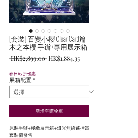
[套裝] 百變小櫻 Clear Card篇
木之本櫻 手辦+專用展示箱
一
促
 HK$2,899.00 
HK$1,884.35
般
銷
春日65 折優惠
價
價
展箱配置
*
格
格
新增至購物車
原裝手辦+極緻展示箱+燈光無線遙控器
套裝價發售