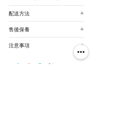
右雕為極緻款限定)
內尺吋
32x25x40cm
3mm亞克力膠板
配送方法
外尺吋
【極緻】33.6x28x44.6cm/
付款後約4-6週後發貨
【進階】33.6x28x42.6cm/
售後保養
快遞到付直送府上 或 自提樂物流中
【設計】33.6x26.6x41.6cm
心取貨@銅鑼灣地帶2/F 286號鋪
14天組件損壞包換(不包人為損毀)
注意事項
火牛燈板一年免費保用
貨量有限，請先向客服查詢存貨才下
單。如沒有找客服並己使用信用卡付款
者，沒貨退款的話~只會退90%的錢，
敬請客戶留意
相關產品