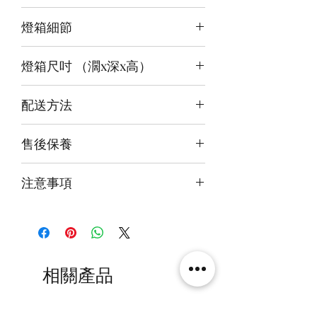
3 面光源
燈箱細節
頂板：藍白+白
背板：白
12v LED燈
底板：冰藍+白
燈箱尺吋 （濶x深x高）
前雕刻＋前、背及底版噴繪
3mm亞克力膠板
（內）40x32x40cm
配送方法
（外）41.6x35x44.6cm
付款後約4-6週後發貨
售後保養
快遞到付直送府上 或 自提樂物流中
心取貨@銅鑼灣地帶2/F 286號鋪
14天組件損壞包換(不包人為損毀)
注意事項
火牛燈板一年免費保用
本產品不包括圖中玩具
另有兩面燈版(頂＋底板)，單面燈版
(頂板），及無燈版發售。
相關產品