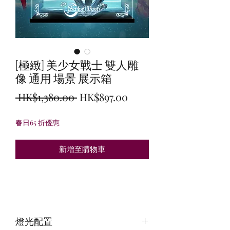
[極緻] 美少女戰士 雙人雕
像 通用 場景 展示箱
一
促
 HK$1,380.00 
HK$897.00
般
銷
春日65 折優惠
價
價
格
格
新增至購物車
燈光配置