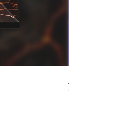
[解放玩具] Good Smile F
一般價格
促銷價格
HK$759.00
HK$493.35
春日65 折優惠