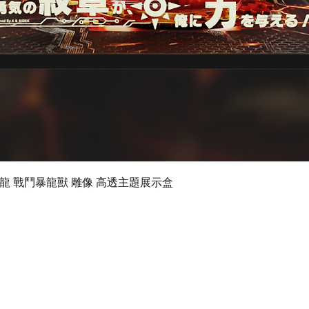
快速瀏覽
 數碼暴龍 戰鬥暴龍獸 雕像 高透主題展示盒
©2024 by Ultimate Display Design Limited