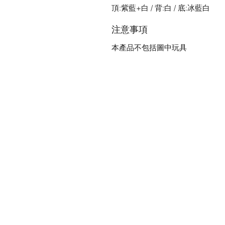
頂:紫藍+白 / 背:白 / 底:冰藍白
注意事項
本產品不包括圖中玩具