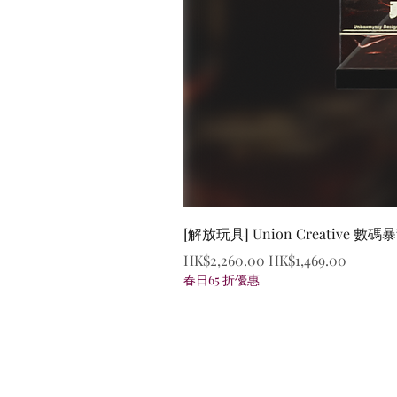
[解放玩具] Union Creative
一般價格
促銷價格
HK$2,260.00
HK$1,469.00
春日65 折優惠