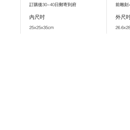
訂購後30~40日郵寄到府
前雕刻
內尺吋
外尺
25x25x35cm
26.6x2