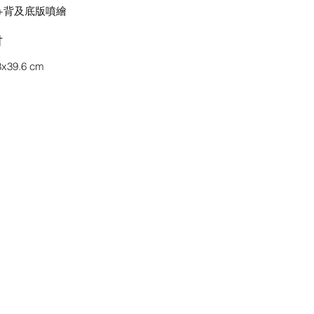
+背及底版噴繪
吋
8x39.6 cm