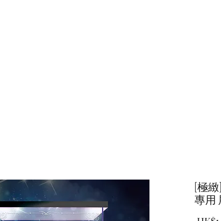
主頁
商店
[極緻
專用
 HK$1,