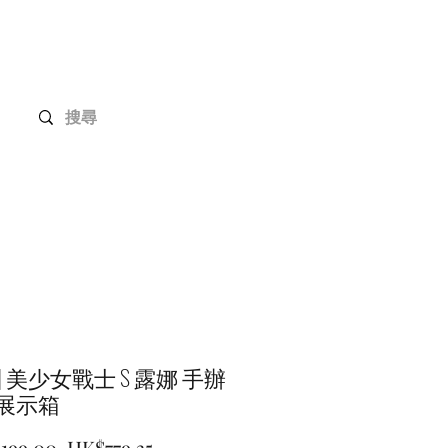
Gundam 高達系列
客戶定制
聯絡我們
] 美少女戰士 S 露娜 手辦
 展示箱
一
促
199.00 
HK$779.35