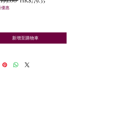
折優惠
般
銷
價
價
格
格
新增至購物車