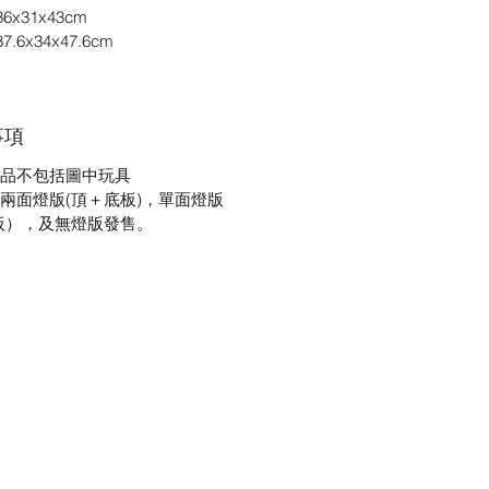
x31x43cm
.6x34x47.6cm
事項
品不包括圖中玩具
兩面燈版(頂＋底板)，單面燈版
板），及無燈版發售。