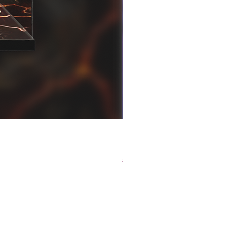
[解放玩具] Good Smile F
一般價格
促銷價格
HK$759.00
HK$493.35
春日65 折優惠