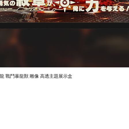
快速瀏覽
 數碼暴龍 戰鬥暴龍獸 雕像 高透主題展示盒
©2024 by Ultimate Display Design Limited