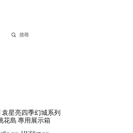
Gundam 高達系列
客戶定制
聯絡我們
緻] 袁星亮四季幻城系列
桃花島 專用展示箱
一
促
,380.00 
HK$897.00