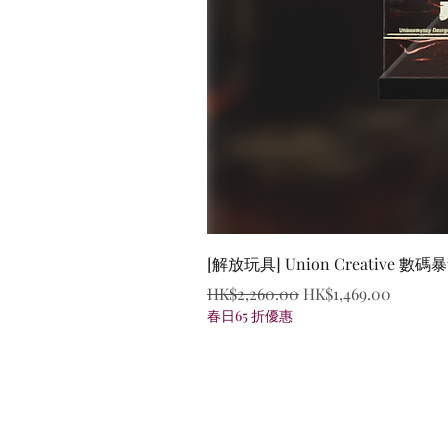
[解放玩具] Union Creative
一般價格
促銷價格
HK$2,260.00
HK$1,469.00
春日65 折優惠