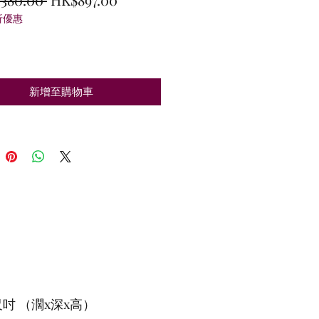
折優惠
般
銷
價
價
格
格
新增至購物車
吋 （濶x深x高）