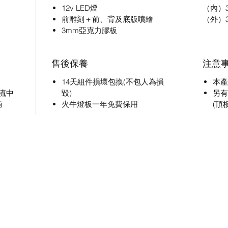
12v LED燈
（內）36
前雕刻＋前、背及底版噴繪
（外）37
3mm亞克力膠板
售後保養
注意
14天組件損壞包換(不包人為損
本產
流中
毀)
另有
鋪
火牛燈板一年免費保用
(頂