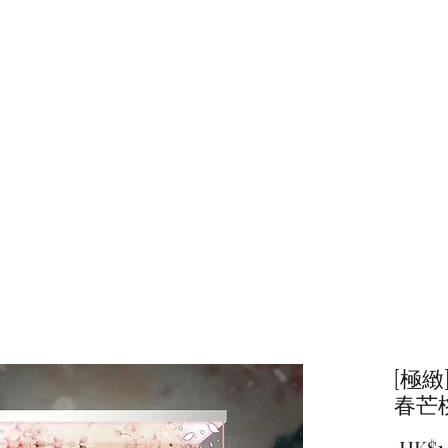
主頁
商店
[極
春芒
 HK$1