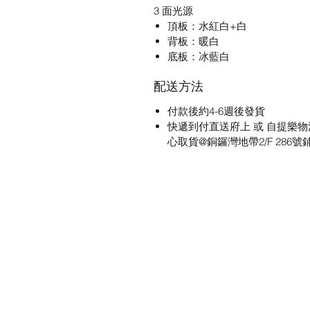
3 面光源
頂板：水紅白+白
背板：暖白
底板：冰藍白
配送方法
付款後約4-6週後發貨
快遞到付直送府上 或 自提樂物
心取貨@銅鑼灣地帶2/F 286號