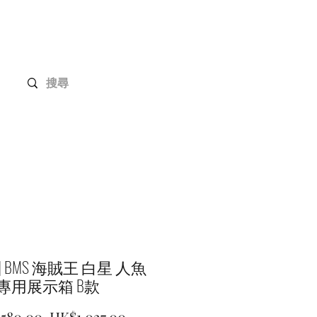
Gundam 高達系列
客戶定制
聯絡我們
] BMS 海賊王 白星 人魚
專用展示箱 B款
一
促
,580.00 
HK$1,027.00