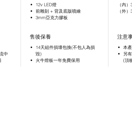
12v LED燈
（內）33
前雕刻 + 背及底版噴繪
（外）34
3mm亞克力膠板
售後保養
注意
14天組件損壞包換(不包人為損
本產
流中
毀)
另有
鋪
火牛燈板一年免費保用
(頂