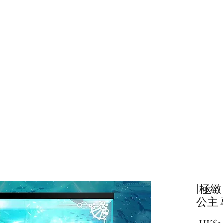
主頁
商店
[極緻
公主 
 HK$1