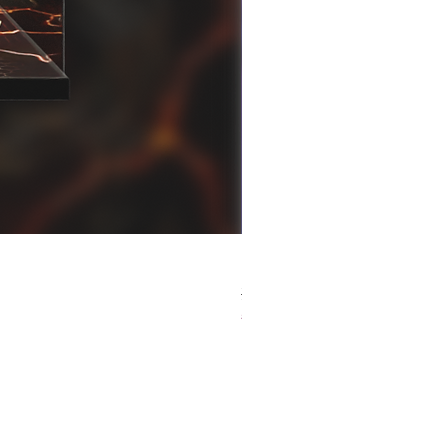
[解放玩具] Good Smile F
一般價格
促銷價格
HK$759.00
HK$493.35
春日65 折優惠