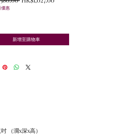
折優惠
般
銷
價
價
格
格
新增至購物車
吋 （濶x深x高）