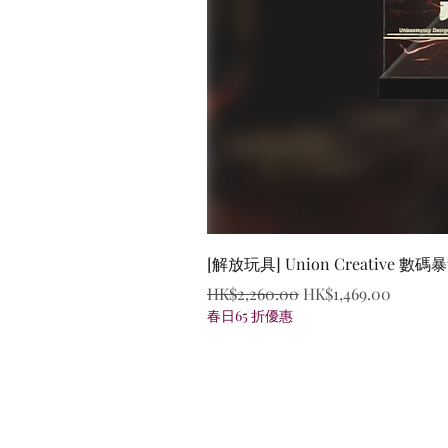
[解放玩具] Union Creative
一般價格
促銷價格
HK$2,260.00
HK$1,469.00
春日65 折優惠