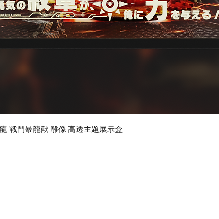
快速瀏覽
 數碼暴龍 戰鬥暴龍獸 雕像 高透主題展示盒
©2024 by Ultimate Display Design Limited