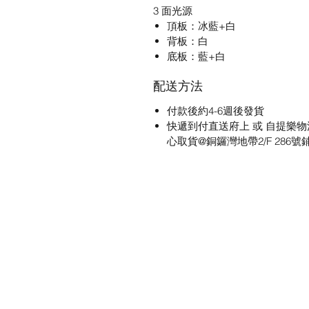
3 面光源
頂板：冰藍+白
背板：白
底板：藍+白
配送方法
付款後約4-6週後發貨
快遞到付直送府上 或 自提樂物
心取貨@銅鑼灣地帶2/F 286號