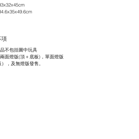
x32x45cm
.6x35x49.6cm
事項
品不包括圖中玩具
兩面燈版(頂＋底板)，單面燈版
板），及無燈版發售。