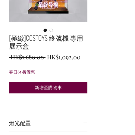
[極緻]CCSTOYS 終號機 專用
展示盒
一
促
 HK$1,680.00 
HK$1,092.00
般
銷
春日65 折優惠
價
價
格
格
新增至購物車
燈光配置
3 面光源