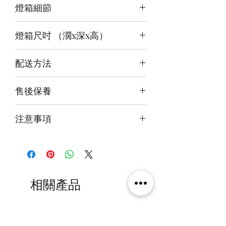
燈箱細節
頂板：紫藍+白
背板：暖白
12v LED燈
底板：暖白
燈箱尺吋 （濶x深x高）
前雕刻＋背及底版噴繪
3mm亞克力膠板
內尺吋
35x35x50cm
配送方法
外尺吋
【極緻】36.6x38x54.6cm
付款後約4-6週後發貨
售後保養
快遞到付直送府上
14天組件損壞包換(不包人為損毀)
注意事項
火牛燈板一年免費保用
本產品不包括圖中玩具
相關產品