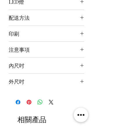
LED燈
頂:白白/背:白/底:暖白
配送方法
訂購後30~40日郵寄到府
印刷
前雕刻+前+背+底噴繪
注意事項
本產品不包括圖中玩具
內尺吋
25x25x30cm
外尺吋
26.6x28x34.6cm
相關產品