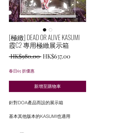
[極緻] DEAD OR ALIVE KASUMI
霞C2 專用極緻展示箱
一
促
 HK$980.00 
HK$637.00
般
銷
春日65 折優惠
價
價
格
格
新增至購物車
針對DOA產品而設的展示箱
基本其他版本的KASUMI也適用