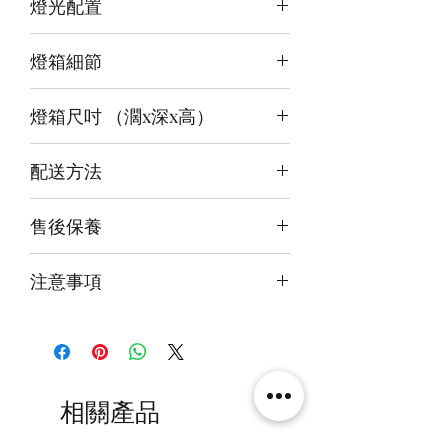
燈光配置
3 面光源
燈箱細節
頂板：暖白+白
背板：白
12v LED燈
底板：白
燈箱尺吋 （濶x深x高）
前雕刻＋前、背及底版噴繪
3mm亞克力膠板
（內）30x25x38cm
配送方法
（外）31.6x28x42.6cm
付款後約4-6週後發貨
售後保養
快遞到付直送府上 或 自提樂物流中
心取貨@銅鑼灣地帶2/F 286號鋪
14天組件損壞包換(不包人為損毀)
注意事項
火牛燈板一年免費保用
本產品不包括圖中玩具
另有兩面燈版(頂＋底板)，單面燈版
(頂板），及無燈版發售。
相關產品