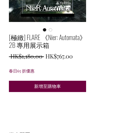
[極緻] FLARE 《Nier: Automata》
2B 專用展示箱
一
促
 HK$1,180.00 
HK$767.00
般
銷
春日65 折優惠
價
價
格
格
新增至購物車