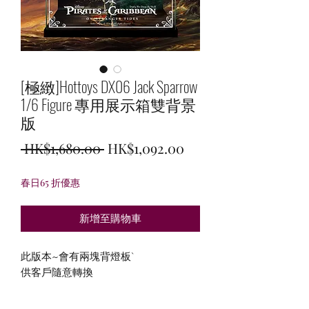
[極緻]Hottoys DX06 Jack Sparrow
1/6 Figure 專用展示箱雙背景
版
一
促
 HK$1,680.00 
HK$1,092.00
般
銷
春日65 折優惠
價
價
格
格
新增至購物車
此版本~會有兩塊背燈板`
供客戶隨意轉換