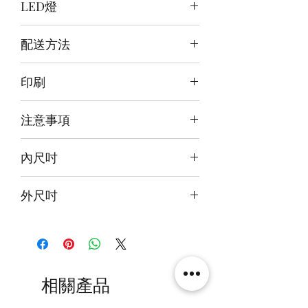
LED燈
頂燈:暖白+白 / 背燈:暖白 / 底燈:冰藍
配送方法
+暖白
訂購後30~40日郵寄到府
印刷
前雕刻+背底噴繪
注意事項
>本產品不包括圖中玩具
內尺吋
>此商品會提供兩塊背燈皮
36x30x39cm
外尺吋
37.6x33x43.6cm
相關產品