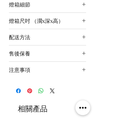
燈箱細節
頂板：紫紅+白 / 藍+白
背板：白
12v LED燈
底板：白
燈箱尺吋 （濶x深x高）
前雕刻＋背及底版噴繪
3mm亞克力膠板
內尺吋
30 x 25 x30cm
配送方法
外尺吋
31.6 x 28 x 34.6cm
付款後約4-6週後發貨
售後保養
快遞到付直送府上 或 自提樂物流中
心取貨@銅鑼灣地帶2/F 286號鋪
14天組件損壞包換(不包人為損毀)
注意事項
火牛燈板一年免費保用
本產品不包括圖中玩具
相關產品