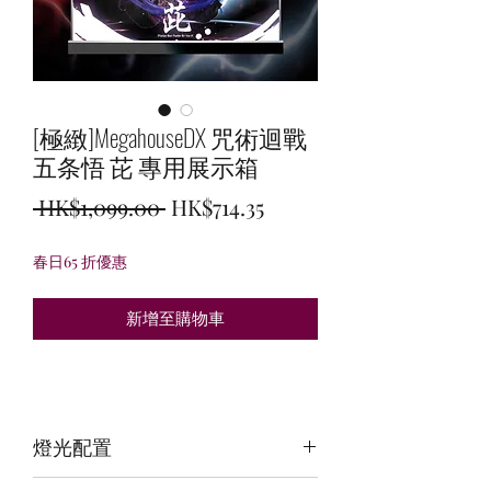
[極緻]MegahouseDX 咒術迴戰
五条悟 芘 專用展示箱
一
促
 HK$1,099.00 
HK$714.35
般
銷
春日65 折優惠
價
價
格
格
新增至購物車
燈光配置
3 面光源