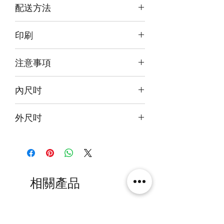
配送方法
背:白
底:白
訂購後30~40日郵寄到府
印刷
前雕刻+背及底版噴繪
注意事項
本產品不包括圖中玩具
內尺吋
product code: tb391
28x26x35cm
外尺吋
29.6x29x39.6 cm
相關產品