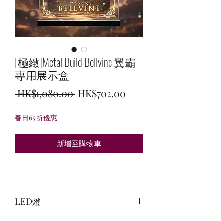
[極緻]Metal Build Bellvine 翼霸
專用展示盒
一
促
 HK$1,080.00 
HK$702.00
般
銷
春日65 折優惠
價
價
格
格
新增至購物車
LED燈
頂:暖白+白