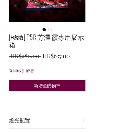
[極緻] P5R 芳澤 霞專用展示
箱
一
促
 HK$980.00 
HK$637.00
般
銷
春日65 折優惠
價
價
格
格
新增至購物車
燈光配置
3 面光源