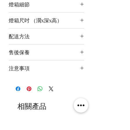
燈箱細節
頂板：紅+白
背板：暖白
12v LED燈
底板：暖白
燈箱尺吋 （濶x深x高）
前、背及底版噴繪
3mm亞克力膠板
內尺吋
23x18x26cm
配送方法
外尺吋
24.6x21x30.6cm
付款後約4-6週後發貨
售後保養
快遞到付直送府上 或 自提樂物流中
心取貨@銅鑼灣地帶2/F 286號鋪
14天組件損壞包換(不包人為損毀)
注意事項
火牛燈板一年免費保用
本產品不包括圖中玩具
相關產品