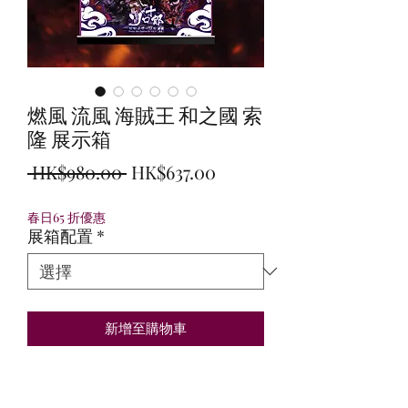
燃風 流風 海賊王 和之國 索
隆 展示箱
一
促
 HK$980.00 
HK$637.00
般
銷
春日65 折優惠
價
價
展箱配置
*
格
格
新增至購物車