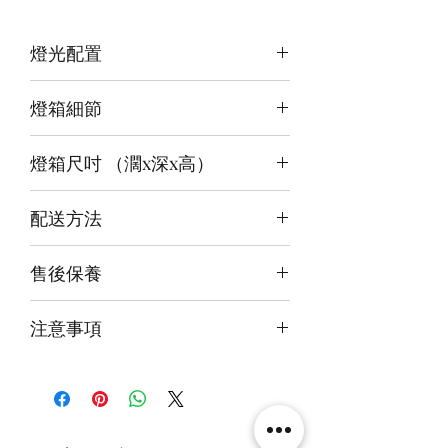
燈光配置
3 面光源
燈箱細節
頂板：紫藍+白
背板：白
12v LED燈
底板：紅暖白
燈箱尺吋 （濶x深x高）
前雕刻＋前、背及底版噴繪
3mm亞克力膠板
內尺吋
43 x 53 x 58cm
配送方法
外尺吋
設計 - 44.6 x 54.6 x 58.6cm
付款後約4-6週後發貨
進階 - 44.6 x 56 x 60.6cm
售後保養
快遞到付直送府上 或 自提樂物流中
極緻 - 44.6 x 56 x 62.6cm
心取貨@銅鑼灣地帶2/F 286號鋪
14天組件損壞包換(不包人為損毀)
注意事項
火牛燈板一年免費保用
本產品不包括圖中玩具