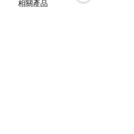
相關產品
[解放玩具] Union Creative 數碼
[解放玩具] Good Smile F
暴龍 戰鬥暴龍獸 雕像 高透主題
惡魔高校 D×D 姬島朱乃
展示盒
2nd 手辨 高透主題展示
一般價格
促銷價格
一般價格
HK$2,260.00
HK$1,469.00
HK$759.00
春日65 折優惠
春日65 折優惠