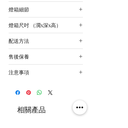
3 面光源
燈箱細節
頂板：冰藍+白
背板：白
12v LED燈
底板：淺綠
燈箱尺吋 （濶x深x高）
前雕刻＋背及底版噴繪
3mm亞克力膠板
內尺吋
40x35x35cm
配送方法
外尺吋
41.6x38X39.6cm
付款後約4-6週後發貨
售後保養
快遞到付直送府上 或 自提樂物流中
心取貨@銅鑼灣地帶2/F 286號鋪
14天組件損壞包換(不包人為損毀)
注意事項
火牛燈板一年免費保用
本產品不包括圖中玩具
相關產品