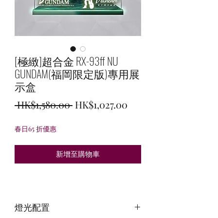
[極緻]超合金 RX-93ff NU
GUNDAM(福岡限定版)專用展
示盒
一
促
 HK$1,580.00 
HK$1,027.00
般
銷
春日65 折優惠
價
價
格
格
新增至購物車
燈光配置