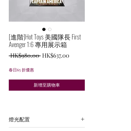
[進階]Hot Toys 美國隊長 First
Avenger 1:6 專用展示箱
一
促
 HK$980.00 
HK$637.00
般
銷
春日65 折優惠
價
價
格
格
新增至購物車
燈光配置
3 面光源