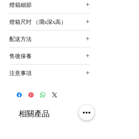
燈箱細節
頂板：暖白+白
背板：白
12v LED燈
底板：無
燈箱尺吋 （濶x深x高）
前雕刻＋背及底版噴繪
3mm亞克力膠板
內尺吋
35x30x40cm
配送方法
外尺吋
【進階】36.6x33x42.6cm/
付款後約4-6週後發貨
售後保養
快遞到付直送府上 或 自提樂物流中
心取貨@銅鑼灣地帶2/F 286號鋪
14天組件損壞包換(不包人為損毀)
注意事項
火牛燈板一年免費保用
本產品不包括圖中玩具
相關產品