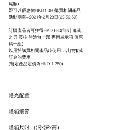
尾數)
即可以優惠價HKD1,080購買相關產品
活動期至~2021年2月28日(23:59:59)
訂購產品者可獲得HKD 680(簡刻 鬼滅
之刃 霞柱 時透無一郎 專用展示箱 優惠
碼一組)
以用於購買相關產品時使用，以作扣減
訂金的費用。
(暫定產品定價為HKD 1,280)
燈光配置
3 面光源
燈箱細節
頂板：冰藍+白
背板：白
12v LED燈
底板：紫藍白
燈箱尺吋 （濶x深x高）
前雕刻＋背及底版噴繪