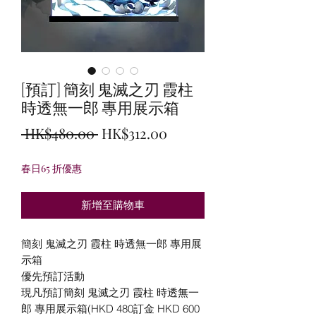
[預訂] 簡刻 鬼滅之刃 霞柱
時透無一郎 專用展示箱
一
促
 HK$480.00 
HK$312.00
般
銷
春日65 折優惠
價
價
格
格
新增至購物車
簡刻 鬼滅之刃 霞柱 時透無一郎 專用展
示箱
優先預訂活動
現凡預訂簡刻 鬼滅之刃 霞柱 時透無一
郎 專用展示箱(HKD 480訂金 HKD 600