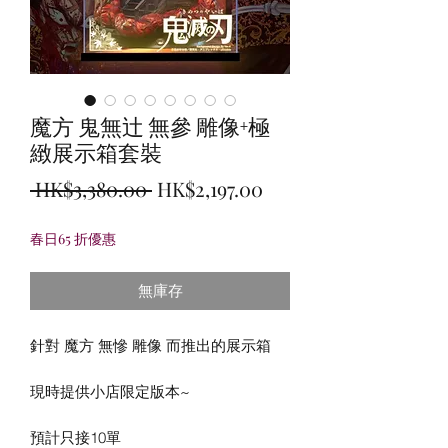
魔方 鬼無辻 無參 雕像+極
緻展示箱套裝
一
促
 HK$3,380.00 
HK$2,197.00
般
銷
春日65 折優惠
價
價
格
格
無庫存
針對 魔方 無慘 雕像 而推出的展示箱
現時提供小店限定版本~
預計只接10單