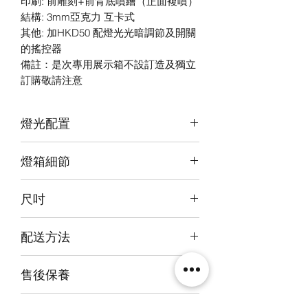
印刷: 前雕刻+前背底噴繪（正面複噴）
結構: 3mm亞克力 互卡式
其他: 加HKD50 配燈光光暗調節及開關
的搖控器
備註：是次專用展示箱不設訂造及獨立
訂購敬請注意
燈光配置
頂-紅+暖白+白 / 背- 暖白 / 底-暖白3 面
燈箱細節
光源
頂板：紅+暖白+白
12v LED燈
背板： 暖白
尺吋
前雕刻＋前、背及底版噴繪（正面複
底板：暖白
噴）
燈箱（濶x深x高）：
3mm亞克力膠板
配送方法
（內）30x35x45cm
（外）31.6x38x49.6cm
出貨時間：暫定2020年第四季度
雕像：
售後保養
順豐到付直送府上 或 太子塘尾道64
28 cm x 33 cm x 42 cm
號龍駒企業大廈交收
14天組件損壞包換(不包人為損毀)