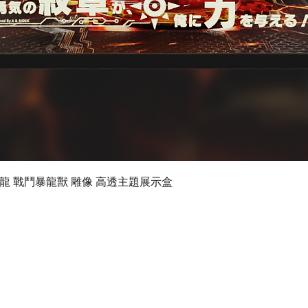
快速瀏覽
 數碼暴龍 戰鬥暴龍獸 雕像 高透主題展示盒
©2024 by Ultimate Display Design Limited