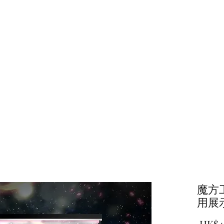
主頁
商店
魔方
用展
 HK$4