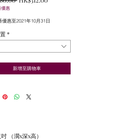
折優惠
般
銷
價
價
番優惠至2021年10月31日
格
格
置
*
新增至購物車
吋 （濶x深x高）