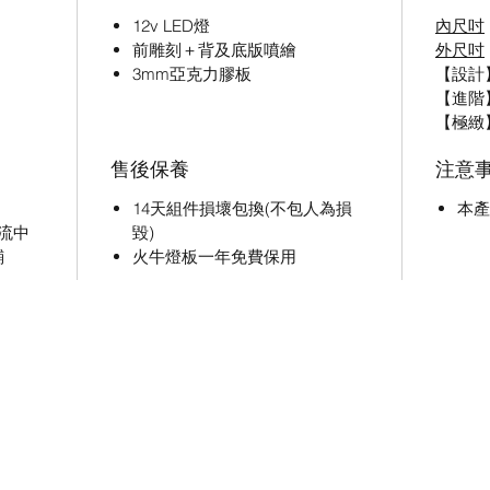
12v LED燈
內尺吋
前雕刻＋背及底版噴繪
外尺吋
3mm亞克力膠板
【設計】3
【進階】3
【極緻】3
售後保養
注意
14天組件損壞包換(不包人為損
本產
流中
毀)
鋪
火牛燈板一年免費保用