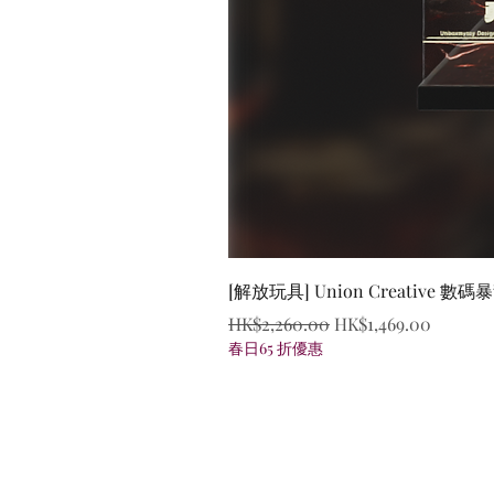
[解放玩具] Union Creative
一般價格
促銷價格
HK$2,260.00
HK$1,469.00
春日65 折優惠