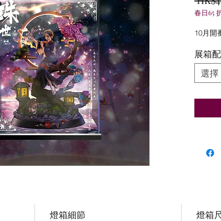
春日65 
10月開
展箱配
選擇
燈箱細節
燈箱尺