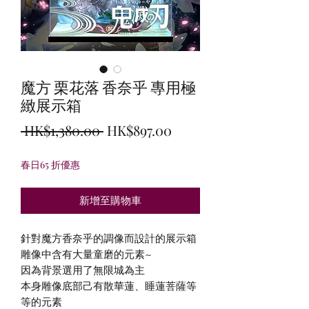
魔方 栗花落 香奈乎 專用極
緻展示箱
一
促
 HK$1,380.00 
HK$897.00
般
銷
春日65 折優惠
價
價
格
格
新增至購物車
針對魔方香奈乎的調像而設計的展示箱
雕像中含有大量童磨的元素~
因為背景選用了無限城為主
本身雕像底部己有散華蓮、睡蓮菩薩等
等的元素