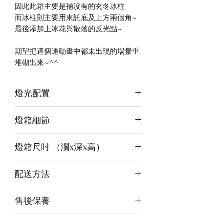
因此此箱主要是補沒有的玄冬冰柱
而冰柱則主要用來託底及上方兩個角~
最後添加上冰花與散落的反光點~
期望把這個連動畫中都未出現的場景重
堆砌出來~^^
燈光配置
3 面光源
燈箱細節
頂板：粉紅+白
背板：白
12v LED燈
底板：冰藍+白
燈箱尺吋 （濶x深x高）
前雕刻＋前、背及底版噴繪
3mm亞克力膠板
（內）38x40x48cm
配送方法
（外）39.6x43x52.6cm
付款後約4-6週後發貨
售後保養
快遞到付直送府上 或 自提樂物流中
心取貨@銅鑼灣地帶2/F 286號鋪
14天組件損壞包換(不包人為損毀)