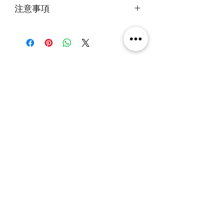
注意事項
火牛燈板一年免費保用
本產品不包括圖中玩具
另有兩面燈版(頂＋底板)，單面燈版
(頂板），及無燈版發售。
相關產品