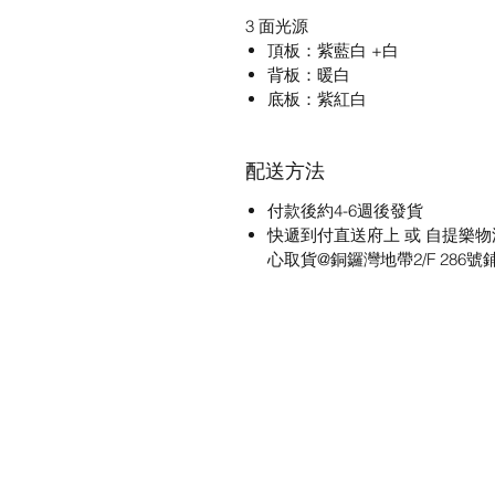
3 面光源
頂板：紫藍白 +白
背板：暖白
底板：紫紅白
配送方法
付款後約4-6週後發貨
快遞到付直送府上 或 自提樂物
心取貨@銅鑼灣地帶2/F 286號