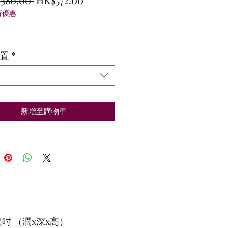
折優惠
般
銷
價
價
格
格
置
*
新增至購物車
吋 （濶x深x高）