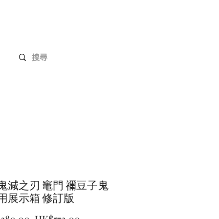
Gundam 高達系列
客戶定制
聯絡我們
 鬼減之刃 竈門 禰豆子鬼
專用展示箱 修訂版
一
促
,380.00 
HK$572.00