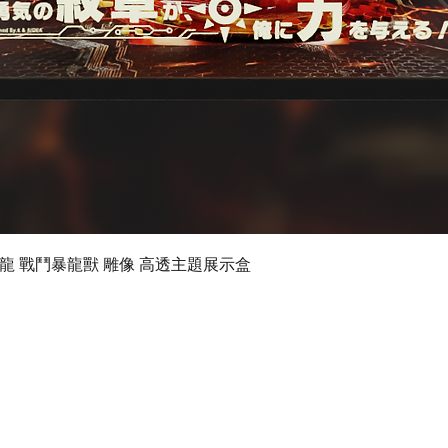
快速瀏覽
 數碼暴龍 戰鬥暴龍獸 雕像 高透主題展示盒
©2024 by Ultimate Display Design Limited