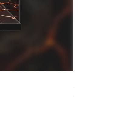
[解放玩具] Good Smile F
一般價格
促銷價格
HK$759.00
HK$493.35
春日65 折優惠