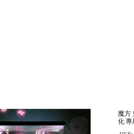
主頁
商店
魔方
化 
 HK$1