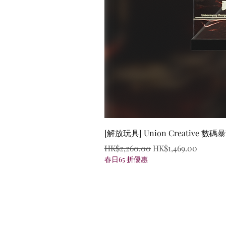
[解放玩具] Union Creative
一般價格
促銷價格
HK$2,260.00
HK$1,469.00
春日65 折優惠