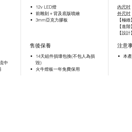
12v LED燈
內尺吋
前雕刻＋背及底版噴繪
外尺吋
3mm亞克力膠板
【極緻】3
【進階】3
【設計】3
售後保養
注意
14天組件損壞包換(不包人為損
本產
流中
毀)
鋪
火牛燈板一年免費保用