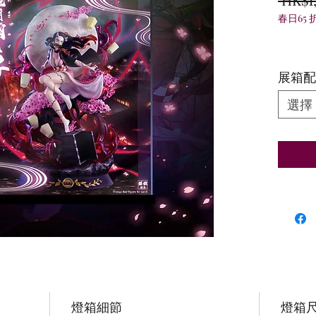
春日65 
展箱配
選擇
燈箱細節
燈箱尺