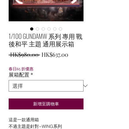
1/100 GUNDAMW 系列 專用 戰
後和平 主題 通用展示箱
一
促
 HK$980.00 
HK$637.00
般
銷
春日65 折優惠
價
價
展箱配置
*
格
格
新增至購物車
這是一款通用箱
不過主題是針對~WING系列