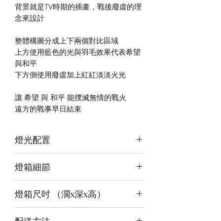
背景就是TV時期的插畫，戰後廢虛的理
念來設計
整體構圖分成上下兩個對比區域
上方使用藍色的光與羽毛效果代表希望
與和平
下方側使用廢虛加上紅紅淡淡火光
讓 希望 與 和平 能撲滅無情的戰火
遠方的戰事早日結束
燈光配置
3面光源
燈箱細節
頂板：冰藍白+白
背板：白
12v LED燈
底板：紅暖白
燈箱尺吋 （濶x深x高）
前雕刻＋背及底版噴繪
3mm亞克力膠板
內尺吋
68x42x42cm
配送方法