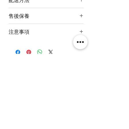
外尺吋
【設計】69.6x 43.6 x42.6cm
付款後約4-6週後發貨
【進階】69.6x 45 x44.6cm
售後保養
快遞到付直送府上 或 自提樂物流中
【極緻】69
.6x 45
x46
.6cm
心取貨@銅鑼灣地帶2/F 286號鋪
14天組件損壞包換(不包人為損毀)
注意事項
火牛燈板一年免費保用
本產品不包括圖中玩具
相關產品