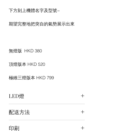
下方刻上機體名字及型號~
期望完整地把突自的氣勢展示出來
無燈版 HKD 380
頂燈版本 HKD 520
極緻三燈版本 HKD 799
LED燈
頂燈:冰藍+暖白+白 背燈:白 / 底燈:白
配送方法
訂購後30~40日郵寄到府
印刷