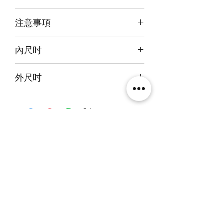
前雕刻+背及底版噴繪
注意事項
本產品不包括圖中玩具
內尺吋
25x20x30cm
外尺吋
26x23x36cm
相關產品