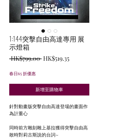
1:144突擊自由高達專用 展
示燈箱
一
促
 HK$799.00 
HK$519.35
般
銷
春日65 折優惠
價
價
格
格
新增至購物車
針對動畫版突擊自由高達登場的畫面作
為計重心
同時前方雕刻雕上基拉獲得突擊自由高
敢時對莉古斯說的台詞~