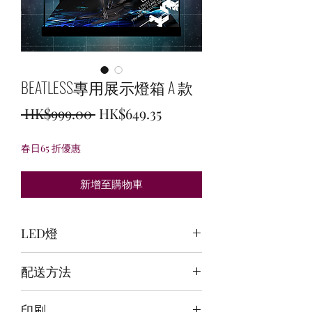
BEATLESS專用展示燈箱 A 款
一
促
 HK$999.00 
HK$649.35
般
銷
春日65 折優惠
價
價
格
格
新增至購物車
LED燈
頂燈:冰藍+白 / 背燈:白 / 底燈:白
配送方法
訂購後30~40日郵寄到府
印刷