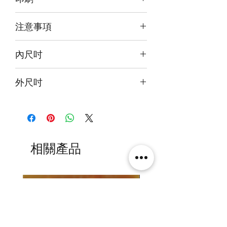
前雕刻+背及底版噴繪
注意事項
本產品不包括圖中玩具
內尺吋
30x30x30cm
外尺吋
31.6x33x34.6cm
相關產品