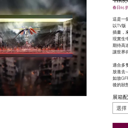
春日65 
這是一
以TV版
插畫，
現實生
期待高
讓世界
適合多隻
放進去
如放GF
後的狀
展箱配
選擇