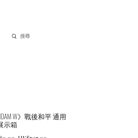
Gundam 高達系列
客戶定制
聯絡我們
NDAM W》戰後和平 通用
展示箱
一
促
80.00 
HK$507.00