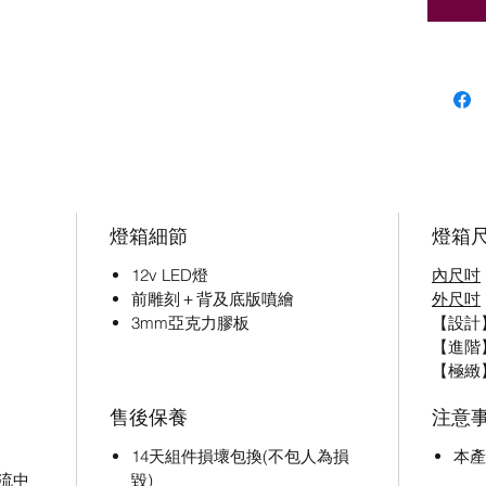
燈箱細節
燈箱尺
12v LED燈
內尺吋
前雕刻＋背及底版噴繪
外尺吋
3mm亞克力膠板
【設計】8
【進階】8
【極緻
售後保養
注意
14天組件損壞包換(不包人為損
本產
流中
毀)