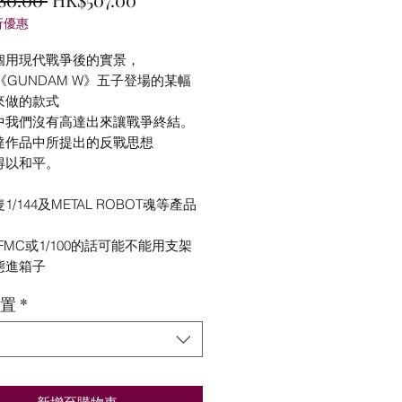
折優惠
般
銷
價
價
個用現代戰爭後的實景，
《GUNDAM W》五子登場的某幅
格
格
來做的款式
中我們沒有高達出來讓戰爭終結。
達作品中所提出的反戰思想
得以和平。
1/144及METAL ROBOT魂等產品
~
FMC或1/100的話可能不能用支架
態進箱子
置
*