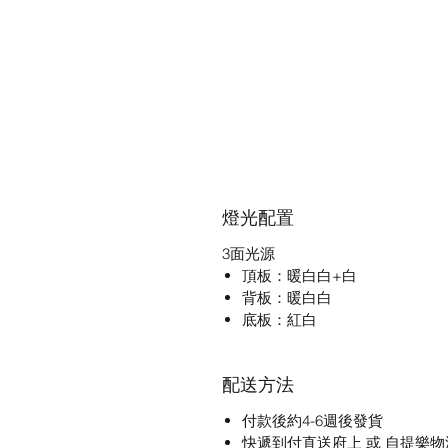
燈光配置
3面光源
頂板：暖白白+白
背板：暖白白
底板：紅白
配送方法
付款後約4-6週後發貨
快遞到付直送府上 或 自提樂物