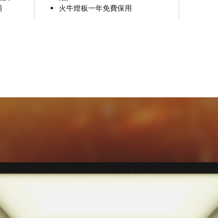
鋪
火牛燈板一年免費保用