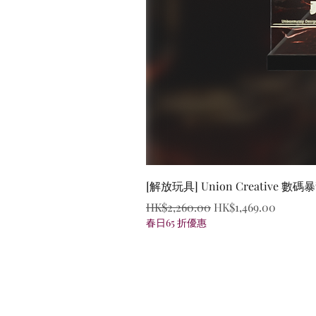
[解放玩具] Union Creative
一般價格
促銷價格
HK$2,260.00
HK$1,469.00
春日65 折優惠