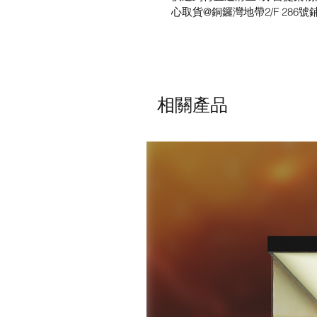
心取貨@銅鑼灣地帶2/F 286號
相關產品