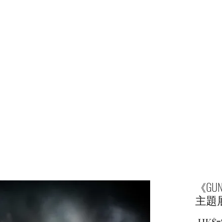
主頁
商店
《GU
主題
 HK$7