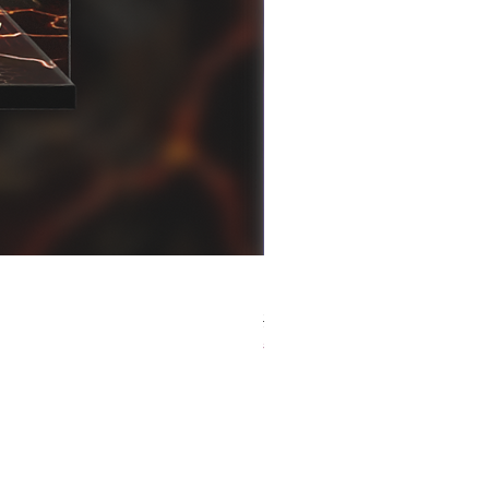
[解放玩具] Good Smile F
一般價格
促銷價格
HK$759.00
HK$493.35
春日65 折優惠