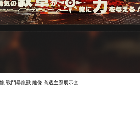
快速瀏覽
 數碼暴龍 戰鬥暴龍獸 雕像 高透主題展示盒
©2024 by Ultimate Display Design Limited