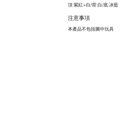
頂:紫紅+白/背:白/底:冰藍
注意事項
本產品不包括圖中玩具