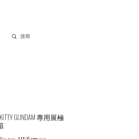
Gundam 高達系列
客戶定制
聯絡我們
O KITTY GUNDAM 專用展極
箱
一
促
80.00 
HK$377.00