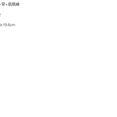
+背+底噴繪
吋
8x19.6cm