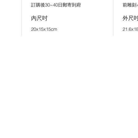
訂購後30~40日郵寄到府
前雕刻
內尺吋
外尺
20x15x15cm
21.6x1