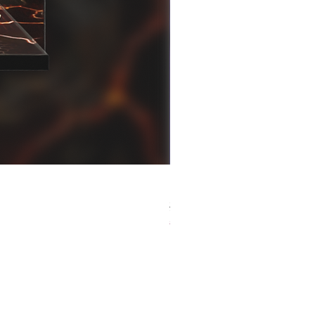
[解放玩具] Good Smile F
一般價格
促銷價格
HK$759.00
HK$493.35
春日65 折優惠