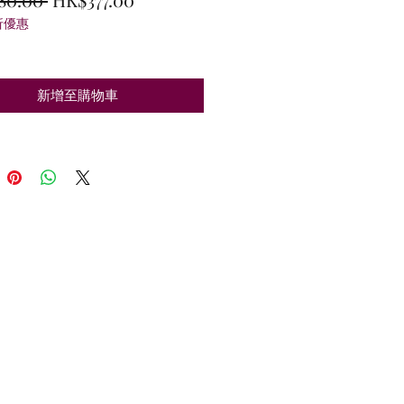
折優惠
般
銷
價
價
格
格
新增至購物車