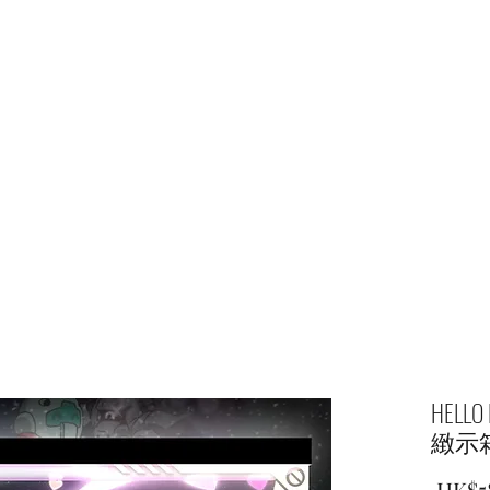
主頁
商店
HELL
緻示
 HK$5