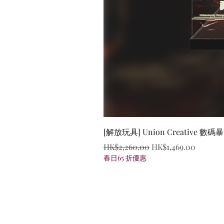
[解放玩具] Union Creative
一般價格
促銷價格
HK$2,260.00
HK$1,469.00
春日65 折優惠