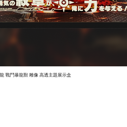
快速瀏覽
 數碼暴龍 戰鬥暴龍獸 雕像 高透主題展示盒
©2024 by Ultimate Display Design Limited