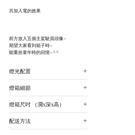
共加入電的效果
前方放入五個主駕駛員頭像~
期望大家看到箱子時~
能重拾童年時的回憶~^^
燈光配置
3 面光源
燈箱細節
頂板：暖白+白
背板：白
12v LED燈
底板：紫紅+暖白
燈箱尺吋 （濶x深x高）
前雕刻＋前、背及底版噴繪
3mm亚克力胶板
（內）40x20x30cm
配送方法
（外）41.6x23x34.6cm
付款後約4-6週後發貨