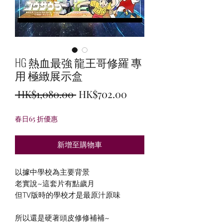
HG 熱血最強 龍王哥修羅 專
用 極緻展示盒
一
促
 HK$1,080.00 
HK$702.00
般
銷
春日65 折優惠
價
價
格
格
新增至購物車
以據中學校為主要背景
老實說~這套片有點歲月
但TV版時的學校才是最原汁原味
所以還是硬著頭皮修修補補~