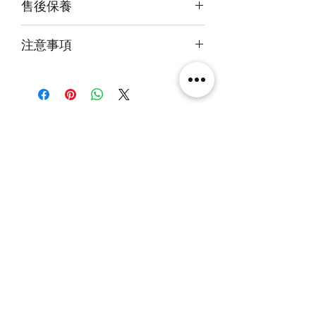
售後保養
快遞到付直送府上 或 自提樂物流中
心取貨@銅鑼灣地帶2/F 286號鋪
14天組件損壞包換(不包人為損毀)
注意事項
火牛燈板一年免費保用
本產品不包括圖中玩具
另有兩面燈版(頂＋底板)，單面燈版
(頂板），及無燈版發售。
相關產品