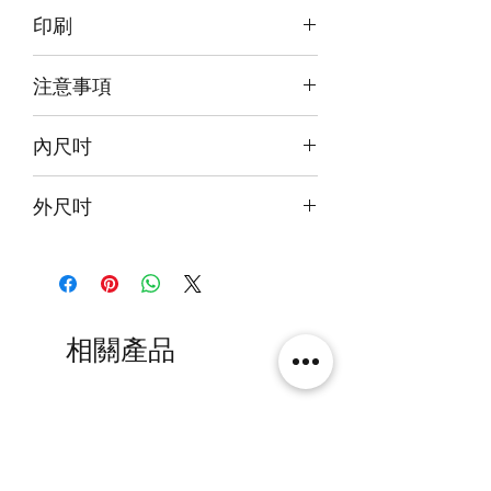
訂購後30~40日郵寄到府
印刷
前雕刻+背及底版噴繪
注意事項
本產品不包括圖中玩具
內尺吋
此為雙背景版版本有兩塊背燈版
33x33x33cm
外尺吋
34.6x36x37.6cm
相關產品