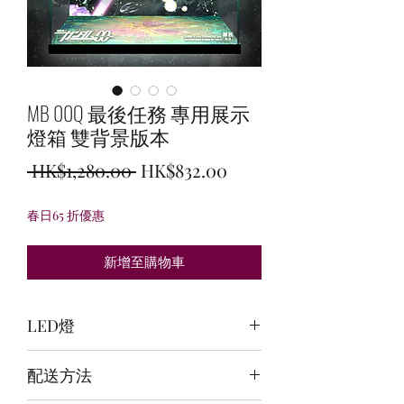
MB 00Q 最後任務 專用展示
燈箱 雙背景版本
一
促
 HK$1,280.00 
HK$832.00
般
銷
春日65 折優惠
價
價
格
格
新增至購物車
LED燈
頂燈:紫紅+淺綠+白 / 背燈:白 / 底燈:白
配送方法