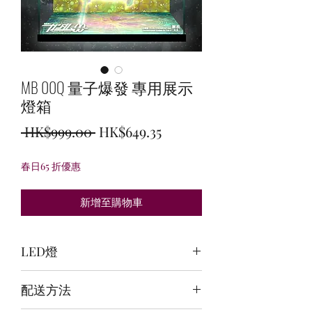
MB 00Q 量子爆發 專用展示
燈箱
一
促
 HK$999.00 
HK$649.35
般
銷
春日65 折優惠
價
價
格
格
新增至購物車
LED燈
頂燈:紫紅+淺綠+白 / 背燈:白 / 底燈:白
配送方法