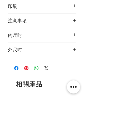
訂購後30~40日郵寄到府
印刷
前雕刻+背及底版噴繪
注意事項
本產品不包括圖中玩具
內尺吋
33x33x33cm
外尺吋
34.6x36x37.6cm
相關產品