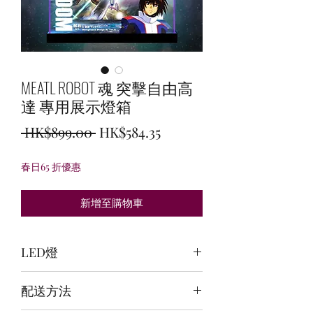
MEATL ROBOT 魂 突擊自由高
達 專用展示燈箱
一
促
 HK$899.00 
HK$584.35
般
銷
春日65 折優惠
價
價
格
格
新增至購物車
LED燈
頂:冰藍+白/背:白/底:白
配送方法