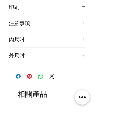
訂購後30~40日郵寄到府
印刷
前雕刻+前+背+底噴繪
注意事項
本產品不包括圖中玩具
內尺吋
25x20x30cm
外尺吋
26.6x23x34.6cm
相關產品