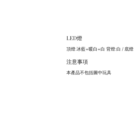
LED燈
頂燈:冰藍+暖白+白 背燈:白 / 底燈
注意事項
本產品不包括圖中玩具