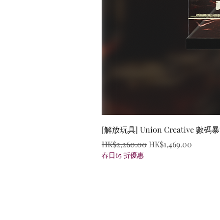
[解放玩具] Union Creative
一般價格
促銷價格
HK$2,260.00
HK$1,469.00
春日65 折優惠