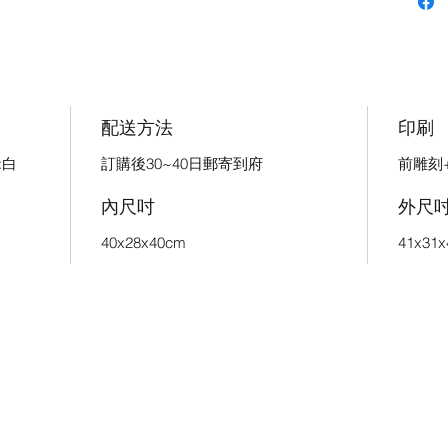
配送方法
印刷
:白
訂購後30~40日郵寄到府
前雕刻
內尺吋
外尺
40x28x40cm
41x31