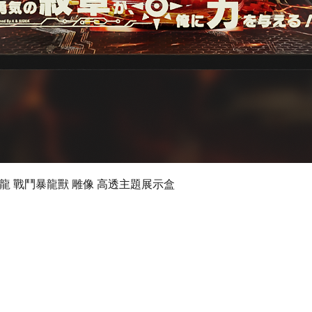
快速瀏覽
 數碼暴龍 戰鬥暴龍獸 雕像 高透主題展示盒
©2024 by Ultimate Display Design Limited