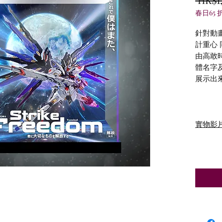
春日65 
針對動
計重心
由高敢
體名字
展示出
實物影