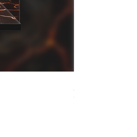
[解放玩具] Good Smile F
一般價格
促銷價格
HK$759.00
HK$493.35
春日65 折優惠