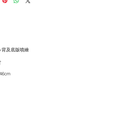
+背及底版噴繪
吋
x46cm