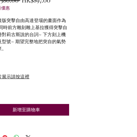
折優惠
般
銷
價
價
畫版突擊自由高達登場的畫面作為
 同時前方雕刻雕上基拉獲得突擊自
格
格
時對莉古斯說的台詞~ 下方刻上機
及型號~ 期望完整地把突自的氣勢
來。
片展示請按這裡
新增至購物車